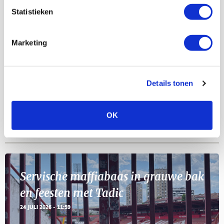
AGENDA
Statistieken
Selectiedag ballenjongens/-meiden
23
Marketing
[VOL]
AUG
11
Geef Mij Maar Amsterdam
Details tonen
SEP
OK
Blogs
Servische maffiabaas in grauwe bak
en feesten met Tadic
24 JULI 2026 - 11:59