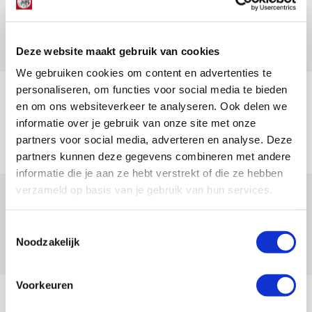
reist met vertrouwen naar Dublin
06 AUGUSTUS 2026 - 21:52
Deze website maakt gebruik van cookies
NIEUWS
We gebruiken cookies om content en advertenties te
personaliseren, om functies voor social media te bieden
Word ballenjongen of -meid bij Jong
en om ons websiteverkeer te analyseren. Ook delen we
Ajax - Helmond Sport!
informatie over je gebruik van onze site met onze
06 AUGUSTUS 2026 - 13:13
partners voor social media, adverteren en analyse. Deze
PRIJSVRAAG
partners kunnen deze gegevens combineren met andere
informatie die je aan ze hebt verstrekt of die ze hebben
verzameld op basis van je gebruik van hun services.
Reis jij als mascotte mee naar uitduel
met Telstar?
Toestemmingsselectie
06 AUGUSTUS 2026 - 13:04
Noodzakelijk
PRIJSVRAAG
Voorkeuren
Bekijk meer