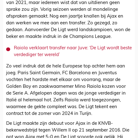
van 2021, maar iedereen wist dat van uitdienen geen
sprake zou zijn. Vorig seizoen werden al mondelinge
afspraken gemaakt. Nog een jaartje knallen bij Ajax en
dan werken we mee aan een transfer. Zo gezegd, zo
gedaan. Aanvoerder De Ligt werd landskampioen, won de
beker en maakte indruk in de Champions League.
Raiola verklaart transfer naar Juve: ‘De Ligt wordt beste
verdediger ter wereld’
Zo veel indruk dat de hele Europese top achter hem aan
joeg. Paris Saint Germain, FC Barcelona en Juventus
vochten het hardste met elkaar om voorrang, maar de
Golden Boy en zaakwaarnemer Mino Raiola kozen voor
de Serie A. Afgelopen dagen was de jonge verdediger in
Italië al helemaal hot. Zelfs Raiola werd toegezongen,
waarmee de gekte compleet was. De Ligt tekent een
contract tot de zomer van 2024 in Turijn.
De Ligt maakte zijn debuut voor Ajax in de KNVB-
bekerwedstrijd tegen Willem II op 21 september 2016. Die
pot won Ajax met 5-0 en De Ligt scoorde ook gelijk. Hij