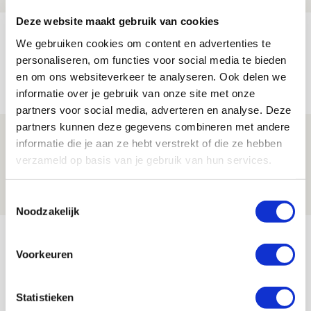
Deze website maakt gebruik van cookies
Reis jij als mascotte mee naar uitduel
We gebruiken cookies om content en advertenties te
met Telstar?
personaliseren, om functies voor social media te bieden
en om ons websiteverkeer te analyseren. Ook delen we
06 AUGUSTUS 2026 - 13:04
informatie over je gebruik van onze site met onze
PRIJSVRAAG
partners voor social media, adverteren en analyse. Deze
partners kunnen deze gegevens combineren met andere
Drie dingen die je moet weten over
informatie die je aan ze hebt verstrekt of die ze hebben
Ajax - Shelbourne
verzameld op basis van je gebruik van hun services.
06 AUGUSTUS 2026 - 09:33
NIEUWS
Toestemmingsselectie
Noodzakelijk
Bekijk meer
Voorkeuren
AGENDA
Statistieken
Selectiedag ballenjongens/-meiden
23