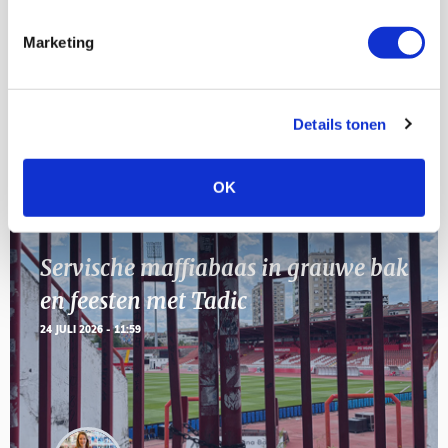
[VOL]
AUG
Marketing
11
Geef Mij Maar Amsterdam
SEP
Details tonen
Blogs
OK
Servische maffiabaas in grauwe bak
en feesten met Tadic
24 JULI 2026 - 11:59