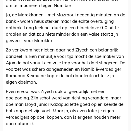
om te imponeren tegen Namibië.
Ja, de Marokkanen - met Mazraoui negentig minuten op de
bank - waren heus sterker, maar de echte overtuiging
ontbrak. Lang leek het duel op een bloedeloze 0-0 uit te
draaien en dat zou niets minder dan een valse start zijn
geweest voor Marokko.
Zo ver kwam het niet en daar had Ziyech een belangrijk
aandeel in. Een minuutje voor tijd mocht de spelmaker van
Ajax de bal vanuit een vrije trap voor het doel slingeren. De
voorzet was scherp aangesneden en Namibië-verdediger
Itamunua Keimuine kopte de bal doodleuk achter zijn
eigen doelman.
Even ervoor was Ziyech ook al gevaarlijk met een
doelpoging. Zijn schot werd van richting veranderd, maar
doelman Lloyd Junior Kazapua lette goed op en keerde de
bal knap met zijn voet. Maar ja, als even later je eigen
verdedigers op doel koppen, dan is er geen houden meer
aan natuurlijk.