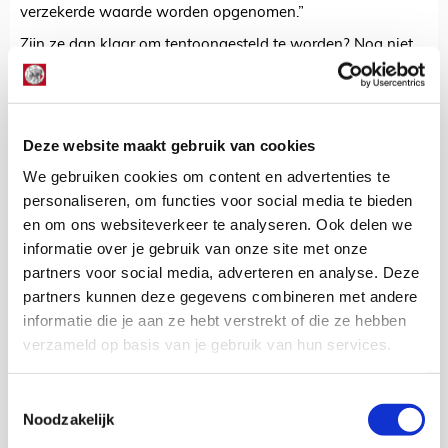
verzekerde waarde worden opgenomen.”
Zijn ze dan klaar om tentoongesteld te worden? Nog niet
helemaal. “Soms vinden er nog kleine restauraties plaats
en worden de prijzen grondig schoongemaakt, zodat alles
mooi glinstert en glimt achter het glas van de vitrine.”
Overigens zijn niet alle door Ajax gewonnen prijzen te
Deze website maakt gebruik van cookies
bewonderen in de Gallery of Fame, want daar is
We gebruiken cookies om content en advertenties te
simpelweg geen ruimte voor. De woordvoerder: “In de Ajax
personaliseren, om functies voor social media te bieden
Gallery of Fame zijn alleen de grote en belangrijkste prijzen
en om ons websiteverkeer te analyseren. Ook delen we
te zien. De KNVB-bekers en Johan Cruijffschalen worden
informatie over je gebruik van onze site met onze
bijvoorbeeld niet allemaal geëxposeerd en vinden een
partners voor social media, adverteren en analyse. Deze
plekje in andere ruimtes van het stadion.”
partners kunnen deze gegevens combineren met andere
informatie die je aan ze hebt verstrekt of die ze hebben
Floris Roos
verzameld op basis van je gebruik van hun services.
Bekijk alle berichten van Floris Roos
Toestemmingsselectie
Noodzakelijk