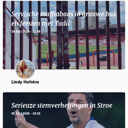
Servische maffiabaas in grauwe bak
en feesten met Tadic
24 JULI 2026 - 11:59
Lindy Hofstra
Serieuze stemverheffingen in Stroe
09 JULI 2026 - 10:15