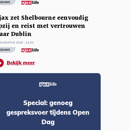
IEUWS
jax zet Shelbourne eenvoudig
pzij en reist met vertrouwen
aar Dublin
AUGUSTUS 2026 - 21:52
IEUWS
Bekijk meer
Special: genoeg
gespreksvoer tijdens Open
Dag