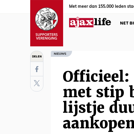
Met meer dan 155.000 leden sta
NET B
NIEUWS
DELEN
Officieel
met stip 
lijstje du
aankopen