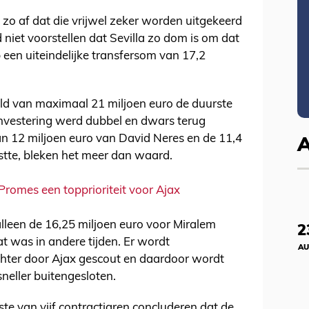
d zo af dat die vrijwel zeker worden uitgekeerd
niet voorstellen dat Sevilla zo dom is om dat
 een uiteindelijke transfersom van 17,2
geld van maximaal 21 miljoen euro de duurste
 investering werd dubbel en dwars terug
van 12 miljoen euro van David Neres en de 11,4
stte, bleken het meer dan waard.
romes een topprioriteit voor Ajax
leen de 16,25 miljoen euro voor Miralem
2
t was in andere tijden. Er wordt
AU
chter door Ajax gescout en daardoor wordt
sneller buitengesloten.
te van vijf contractjaren concluderen dat de