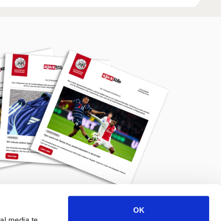
OK
Meld je aan voor de nieuwsbrief
al media te