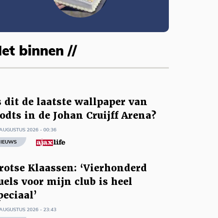
et binnen //
s dit de laatste wallpaper van
odts in de Johan Cruijff Arena?
AUGUSTUS 2026 - 00:36
IEUWS
rotse Klaassen: ‘Vierhonderd
uels voor mijn club is heel
peciaal’
AUGUSTUS 2026 - 23:43