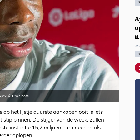
N
A
o
n
06 
N
Ajax! © Pro Shots
op het lijstje duurste aankopen ooit is iets
t stip binnen. De stijger van de week, zullen
ste instantie 15,7 miljoen euro neer en als
erder oplopen.