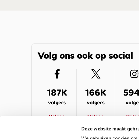
Volg ons ook op social
187K
166K
59
volgers
volgers
volge
Volgen
Volgen
Volg
Deze website maakt gebru
We gebruiken cookies om c