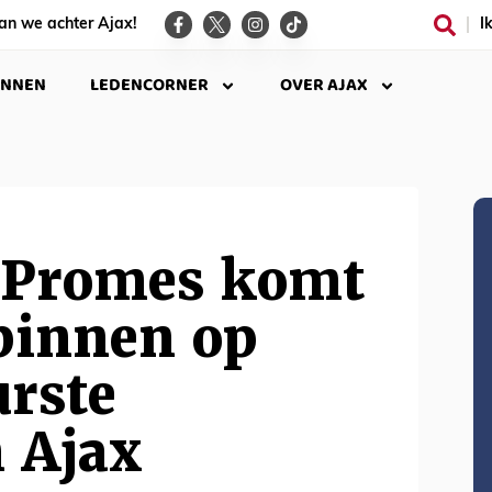
an we achter Ajax!
I
INNEN
LEDENCORNER
OVER AJAX
: Promes komt
binnen op
urste
 Ajax