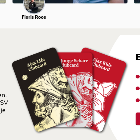
Floris Roos
en.
 SV
je