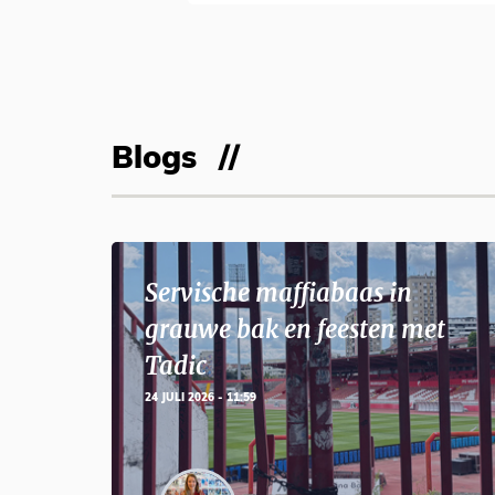
Blogs
Servische maffiabaas in
grauwe bak en feesten met
Tadic
24 JULI 2026 - 11:59