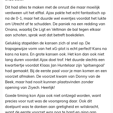
Dit had alles te maken met de onrust die maar moeilijk
verdween uit het elftal. Ajax pakte het echt fantastisch op
na de 0-1, maar het duurde wel eventjes voordat het lukte
om Utrecht af te schudden. De paniek na een redding van
Onana, waarbij De Ligt en Veltman de bal tegen elkaar
aan schoten, sprak wat dat betreft boekdelen.
Gelukkig stapelden de kansen zich al snel op. De
trapsgewijze vorm van het xG-plot is echt perfect! Kans na
kans na kans. En grote kansen ook. Het kon dan ook niet
lang duren voordat Ajax doel trof. Het duurde slechts een
kwartiertje voordat Klaas Jan Huntelaar zijn 'spitsengoal'
had gemaakt. Bij de eerste paal voor je man komen en een
voorzet afmaken. De voorzet kwam van Donny van de
Beek, maar had nooit kunnen plaatsvinden zonder
opening van Ziyech. Heerlijk!
Goede timing kon Ajax ook niet ontzegd worden, want
precies voor rust was de voorsprong daar. Ook dit
doelpunt was te danken aan gretigheid en wilskracht,
want de eerste voorzet was nog te hard en ging aan