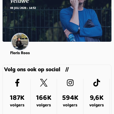
Veluwe’
08 JULI 2026 - 14:52
Floris Roos
Volg ons ook op social
187K
166K
594K
9,6K
volgers
volgers
volgers
volgers