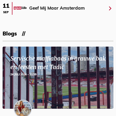
11
Geef Mij Maar Amsterdam
SEP
Blogs
Servische maffiabaas in grauwe bak
en feesten met Tadic
24 JULI 2026 - 11:59