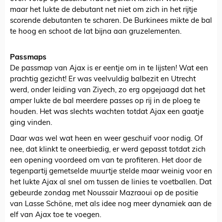
maar het lukte de debutant net niet om zich in het rijtje
scorende debutanten te scharen. De Burkinees mikte de bal
te hoog en schoot de lat bijna aan gruzelementen.
Passmaps
De passmap van Ajax is er eentje om in te lijsten! Wat een
prachtig gezicht! Er was veelvuldig balbezit en Utrecht
werd, onder leiding van Ziyech, zo erg opgejaagd dat het
amper lukte de bal meerdere passes op rij in de ploeg te
houden. Het was slechts wachten totdat Ajax een gaatje
ging vinden.
Daar was wel wat heen en weer geschuif voor nodig. Of
nee, dat klinkt te oneerbiedig, er werd gepasst totdat zich
een opening voordeed om van te profiteren. Het door de
tegenpartij gemetselde muurtje stelde maar weinig voor en
het lukte Ajax al snel om tussen de linies te voetballen. Dat
gebeurde zondag met Noussair Mazraoui op de positie
van Lasse Schöne, met als idee nog meer dynamiek aan de
elf van Ajax toe te voegen.