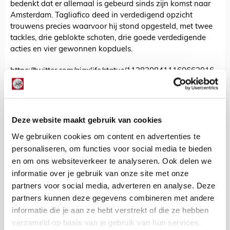
bedenkt dat er allemaal is gebeurd sinds zijn komst naar
Amsterdam. Tagliafico deed in verdedigend opzicht
trouwens precies waarvoor hij stond opgesteld, met twee
tackles, drie geblokte schoten, drie goede verdedigende
acties en vier gewonnen kopduels.
https://twitter.com/ajaxlife/status/1128208411160662016
Zone 14
Weet je nog dat het Ajax tegen Tottenham Hotspur amper
lukte om een bal in de punt van de aanval te krijgen?
Deze website maakt gebruik van cookies
Tijdens Ajax - Utrecht gebeurde zondag precies het
tegenovergestelde. Er stond constant een aanspeelpunt
We gebruiken cookies om content en advertenties te
voorin en die werd ook zeer regelmatig bereikt. Je kunt dit
personaliseren, om functies voor social media te bieden
aflezen uit het patroon van de passes binnen Zone 14,
en om ons websiteverkeer te analyseren. Ook delen we
maar ook aan de percentages.
informatie over je gebruik van onze site met onze
De meeste ballen gingen linksaf, maar dat was niet echt
partners voor social media, adverteren en analyse. Deze
een punt. Het was ondanks de afslag linksaf vrijwel de
partners kunnen deze gegevens combineren met andere
hele wedstrijd mogelijk om 'door' te voetballen. Hoe vaak
informatie die je aan ze hebt verstrekt of die ze hebben
gebeurde het wel niet dat de bal vanaf de achterlijn,
verzameld op basis van je gebruik van hun services.
ergens linksvoor, toch weer voor het doel kwam waarna