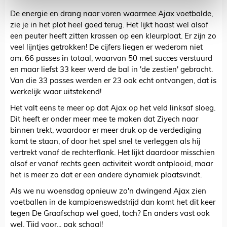
De energie en drang naar voren waarmee Ajax voetbalde,
zie je in het plot heel goed terug. Het lijkt haast wel alsof
een peuter heeft zitten krassen op een kleurplaat. Er zijn zo
veel lijntjes getrokken! De cijfers liegen er wederom niet
om: 66 passes in totaal, waarvan 50 met succes verstuurd
en maar liefst 33 keer werd de bal in 'de zestien' gebracht.
Van die 33 passes werden er 23 ook echt ontvangen, dat is
werkelijk waar uitstekend!
Het valt eens te meer op dat Ajax op het veld linksaf sloeg.
Dit heeft er onder meer mee te maken dat Ziyech naar
binnen trekt, waardoor er meer druk op de verdediging
komt te staan, of door het spel snel te verleggen als hij
vertrekt vanaf de rechterflank. Het lijkt daardoor misschien
alsof er vanaf rechts geen activiteit wordt ontplooid, maar
het is meer zo dat er een andere dynamiek plaatsvindt.
Als we nu woensdag opnieuw zo'n dwingend Ajax zien
voetballen in de kampioenswedstrijd dan komt het dit keer
tegen De Graafschap wel goed, toch? En anders vast ook
wel. Tijd voor... pak schaal!