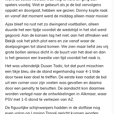
spelers voorbij. Wat er gebeurt als je de bal vervolgens
oppakt en doorgaat, hebben we gezien. Donny kopte raak
en vanaf dat moment werd de middag alleen maar mooier.
Ajax bleef na rust net zo dwingend voetballen, alleen
duurde het een tijdje voordat de wedstrijd in het slot werd
gegooid. Aan de kansen lag het niet, aan het afmaken wel.
Bekijk ook het pitch plot eens en zie vanaf waar de
doelpogingen tot stand komen. We zien maar liefst zes vrij
grote bollen serieus dicht in de buurt van het doel en dan
is het gewoon een kwestie van tijd voordat het raak is.
Het was uiteindelijk Dusan Tadic, tot dat punt misschien
een tikje bleu, die de stand eigenhandig naar 4-1 tilde
door twee keer doel te treffen. De eerste keer nadat de bal
uit een corner voor zijn voeten was gevallen en daarna
door een penalty te benutten. De aandacht kon daarmee
worden verlegd naar de ontwikkelingen in Alkmaar, waar
PSV met 1-0 stond te verliezen van AZ.
De figuurlijke schijnwerpers hadden in de slotfase nog
even volop op Lassina Traoré gericht kunnen worden,