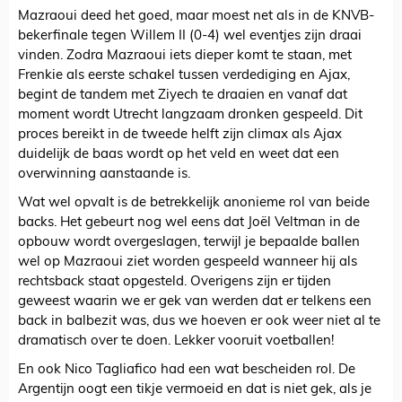
Mazraoui deed het goed, maar moest net als in de KNVB-
bekerfinale tegen Willem II (0-4) wel eventjes zijn draai
vinden. Zodra Mazraoui iets dieper komt te staan, met
Frenkie als eerste schakel tussen verdediging en Ajax,
begint de tandem met Ziyech te draaien en vanaf dat
moment wordt Utrecht langzaam dronken gespeeld. Dit
proces bereikt in de tweede helft zijn climax als Ajax
duidelijk de baas wordt op het veld en weet dat een
overwinning aanstaande is.
Wat wel opvalt is de betrekkelijk anonieme rol van beide
backs. Het gebeurt nog wel eens dat Joël Veltman in de
opbouw wordt overgeslagen, terwijl je bepaalde ballen
wel op Mazraoui ziet worden gespeeld wanneer hij als
rechtsback staat opgesteld. Overigens zijn er tijden
geweest waarin we er gek van werden dat er telkens een
back in balbezit was, dus we hoeven er ook weer niet al te
dramatisch over te doen. Lekker vooruit voetballen!
En ook Nico Tagliafico had een wat bescheiden rol. De
Argentijn oogt een tikje vermoeid en dat is niet gek, als je