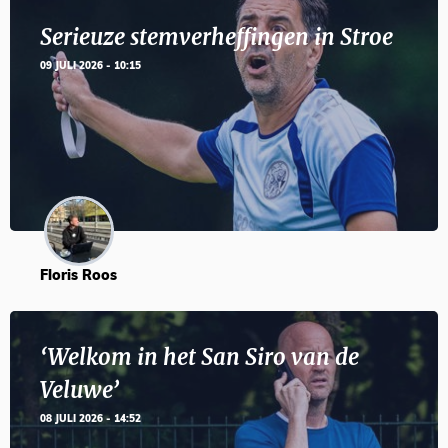
Serieuze stemverheffingen in Stroe
09 JULI 2026 - 10:15
Floris Roos
‘Welkom in het San Siro van de
Veluwe’
08 JULI 2026 - 14:52