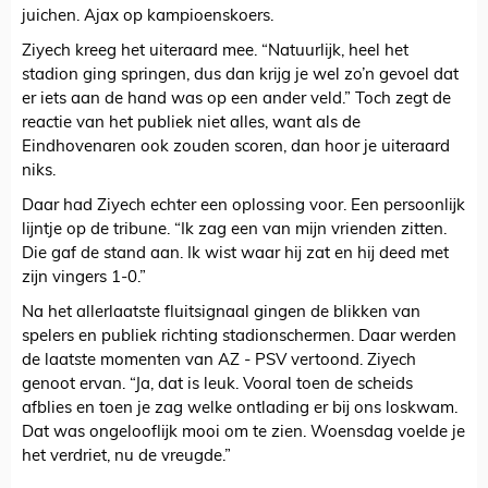
juichen. Ajax op kampioenskoers.
Ziyech kreeg het uiteraard mee. “Natuurlijk, heel het
stadion ging springen, dus dan krijg je wel zo’n gevoel dat
er iets aan de hand was op een ander veld.” Toch zegt de
reactie van het publiek niet alles, want als de
Eindhovenaren ook zouden scoren, dan hoor je uiteraard
niks.
Daar had Ziyech echter een oplossing voor. Een persoonlijk
lijntje op de tribune. “Ik zag een van mijn vrienden zitten.
Die gaf de stand aan. Ik wist waar hij zat en hij deed met
zijn vingers 1-0.”
Na het allerlaatste fluitsignaal gingen de blikken van
spelers en publiek richting stadionschermen. Daar werden
de laatste momenten van AZ - PSV vertoond. Ziyech
genoot ervan. “Ja, dat is leuk. Vooral toen de scheids
afblies en toen je zag welke ontlading er bij ons loskwam.
Dat was ongelooflijk mooi om te zien. Woensdag voelde je
het verdriet, nu de vreugde.”