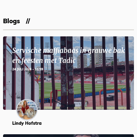
Blogs
Servische maffiabaas in grauwe bak
en feesten met Tadic
24 JULI 2026 - 11:59
Lindy Hofstra