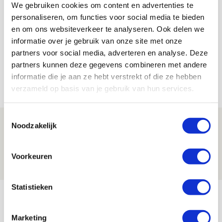
We gebruiken cookies om content en advertenties te
De Redactie
personaliseren, om functies voor social media te bieden
en om ons websiteverkeer te analyseren. Ook delen we
Bekijk alle berichten van De Redactie
informatie over je gebruik van onze site met onze
partners voor social media, adverteren en analyse. Deze
partners kunnen deze gegevens combineren met andere
informatie die je aan ze hebt verstrekt of die ze hebben
Net binnen //
verzameld op basis van je gebruik van hun services.
Toestemmingsselectie
Drie dingen die je moet weten over PEC
Noodzakelijk
Zwolle - Ajax
08 AUGUSTUS 2026 - 12:32
Voorkeuren
NIEUWS
Statistieken
Míchels elf: met welke formatie begin
jij aan nieuw eredivisieseizoen?
Marketing