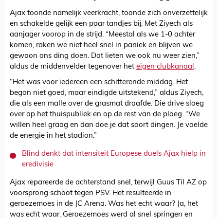
Ajax toonde namelijk veerkracht, toonde zich onverzettelijk
en schakelde gelijk een paar tandjes bij. Met Ziyech als
aanjager voorop in de strijd. “Meestal als we 1-0 achter
komen, raken we niet heel snel in paniek en blijven we
gewoon ons ding doen. Dat lieten we ook nu weer zien,”
aldus de middenvelder tegenover het
eigen clubkanaal
.
“Het was voor iedereen een schitterende middag. Het
begon niet goed, maar eindigde uitstekend,” aldus Ziyech,
die als een malle over de grasmat draafde. Die drive sloeg
over op het thuispubliek en op de rest van de ploeg. “We
willen heel graag en dan doe je dat soort dingen. Je voelde
de energie in het stadion.”
Blind denkt dat intensiteit Europese duels Ajax hielp in
eredivisie
Ajax repareerde de achterstand snel, terwijl Guus Til AZ op
voorsprong schoot tegen PSV. Het resulteerde in
geroezemoes in de JC Arena. Was het echt waar? Ja, het
was echt waar. Geroezemoes werd al snel springen en