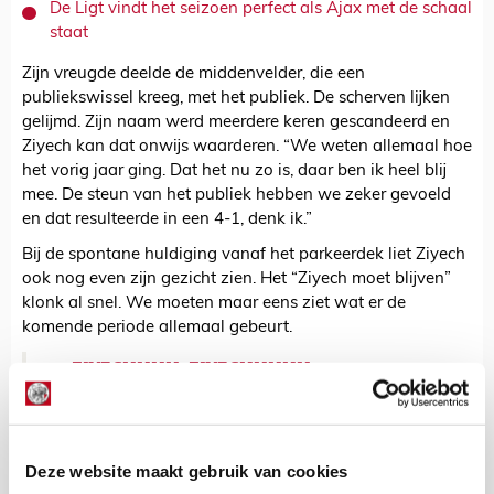
De Ligt vindt het seizoen perfect als Ajax met de schaal
staat
Zijn vreugde deelde de middenvelder, die een
publiekswissel kreeg, met het publiek. De scherven lijken
gelijmd. Zijn naam werd meerdere keren gescandeerd en
Ziyech kan dat onwijs waarderen. “We weten allemaal hoe
het vorig jaar ging. Dat het nu zo is, daar ben ik heel blij
mee. De steun van het publiek hebben we zeker gevoeld
en dat resulteerde in een 4-1, denk ik.”
Bij de spontane huldiging vanaf het parkeerdek liet Ziyech
ook nog even zijn gezicht zien. Het “Ziyech moet blijven”
klonk al snel. We moeten maar eens ziet wat er de
komende periode allemaal gebeurt.
ZIYECHHHH, ZIYECHHHHH,
ZIYECHHHHHHHHHHHHHHH! 🎶
#ajautr
pic.twitter.com/Esx4Zq734L
— AFC Ajax (@AFCAjax)
May 12, 2019
Deze website maakt gebruik van cookies