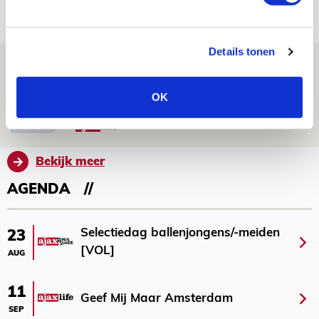
08 AUGUSTUS 2026 - 11:34
NIEUWS
Details tonen
Spelen bij Jong Ajax of Ajax 1? Dat
maakt Abdalla ‘geen reet’ uit
OK
08 AUGUSTUS 2026 - 10:04
NIEUWS
Bekijk meer
AGENDA
Selectiedag ballenjongens/-meiden
23
[VOL]
AUG
11
Geef Mij Maar Amsterdam
SEP