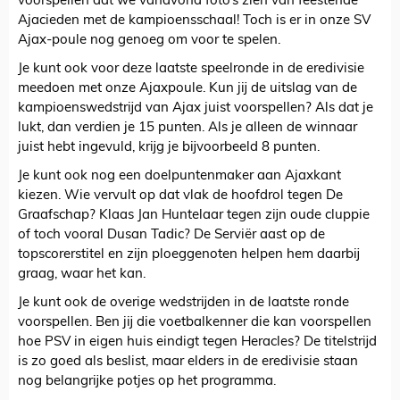
voorspellen dat we vanavond foto’s zien van feestende
Ajacieden met de kampioensschaal! Toch is er in onze SV
Ajax-poule nog genoeg om voor te spelen.
Je kunt ook voor deze laatste speelronde in de eredivisie
meedoen met onze Ajaxpoule. Kun jij de uitslag van de
kampioenswedstrijd van Ajax juist voorspellen? Als dat je
lukt, dan verdien je 15 punten. Als je alleen de winnaar
juist hebt ingevuld, krijg je bijvoorbeeld 8 punten.
Je kunt ook nog een doelpuntenmaker aan Ajaxkant
kiezen. Wie vervult op dat vlak de hoofdrol tegen De
Graafschap? Klaas Jan Huntelaar tegen zijn oude cluppie
of toch vooral Dusan Tadic? De Serviër aast op de
topscorerstitel en zijn ploeggenoten helpen hem daarbij
graag, waar het kan.
Je kunt ook de overige wedstrijden in de laatste ronde
voorspellen. Ben jij die voetbalkenner die kan voorspellen
hoe PSV in eigen huis eindigt tegen Heracles? De titelstrijd
is zo goed als beslist, maar elders in de eredivisie staan
nog belangrijke potjes op het programma.