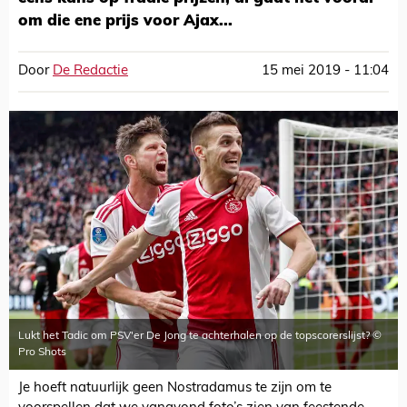
om die ene prijs voor Ajax...
Door
De Redactie
15 mei 2019 - 11:04
Lukt het Tadic om PSV'er De Jong te achterhalen op de topscorerslijst? ©
Pro Shots
Je hoeft natuurlijk geen Nostradamus te zijn om te