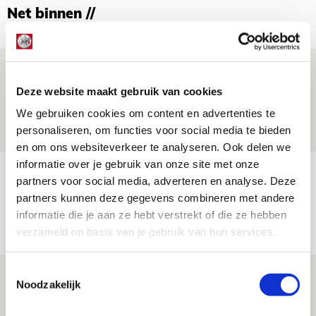
Net binnen //
Volop enthousiasme in fotoverslag van
Europees treffen met Shelbourne
Deze website maakt gebruik van cookies
We gebruiken cookies om content en advertenties te
07 AUGUSTUS 2026 - 09:00
personaliseren, om functies voor social media te bieden
FOTOVERSLAG
en om ons websiteverkeer te analyseren. Ook delen we
informatie over je gebruik van onze site met onze
Míchel niet blij met resultaat en spel
partners voor social media, adverteren en analyse. Deze
na rust: ‘De focus nam af’
partners kunnen deze gegevens combineren met andere
informatie die je aan ze hebt verstrekt of die ze hebben
07 AUGUSTUS 2026 - 08:30
verzameld op basis van je gebruik van hun services.
NIEUWS
Toestemmingsselectie
Is dit de laatste wallpaper van Godts in
Noodzakelijk
de Johan Cruijff Arena?