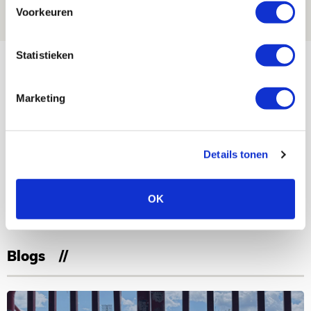
07 AUGUSTUS 2026 - 00:36
Voorkeuren
NIEUWS
Statistieken
Bekijk meer
AGENDA
Marketing
Selectiedag ballenjongens/-meiden
23
[VOL]
AUG
Details tonen
11
Geef Mij Maar Amsterdam
OK
SEP
Blogs