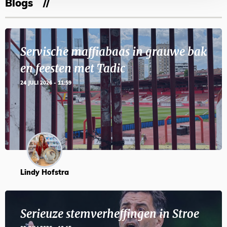
Blogs
Servische maffiabaas in grauwe bak
en feesten met Tadic
24 JULI 2026 - 11:59
Lindy Hofstra
Serieuze stemverheffingen in Stroe