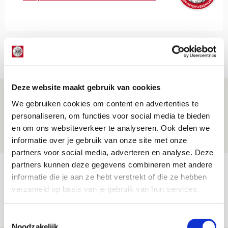
Net binnen //
Deze website maakt gebruik van cookies
Word ballenjongen of -meid bij Jong
We gebruiken cookies om content en advertenties te
Ajax - Helmond Sport!
personaliseren, om functies voor social media te bieden
06 AUGUSTUS 2026 - 13:13
en om ons websiteverkeer te analyseren. Ook delen we
PRIJSVRAAG
informatie over je gebruik van onze site met onze
partners voor social media, adverteren en analyse. Deze
partners kunnen deze gegevens combineren met andere
Reis jij als mascotte mee naar uitduel
informatie die je aan ze hebt verstrekt of die ze hebben
met Telstar?
verzameld op basis van je gebruik van hun services.
06 AUGUSTUS 2026 - 13:04
PRIJSVRAAG
Toestemmingsselectie
Noodzakelijk