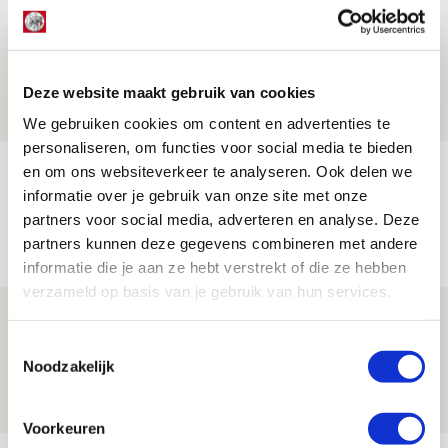
Drie dingen die je moet weten over PEC
Zwolle - Ajax
08 AUGUSTUS 2026 - 12:32
Deze website maakt gebruik van cookies
NIEUWS
We gebruiken cookies om content en advertenties te
personaliseren, om functies voor social media te bieden
Míchels elf: met welke formatie begin
en om ons websiteverkeer te analyseren. Ook delen we
informatie over je gebruik van onze site met onze
jij aan nieuw eredivisieseizoen?
partners voor social media, adverteren en analyse. Deze
08 AUGUSTUS 2026 - 11:34
partners kunnen deze gegevens combineren met andere
NIEUWS
informatie die je aan ze hebt verstrekt of die ze hebben
verzameld op basis van je gebruik van hun services.
Spelen bij Jong Ajax of Ajax 1? Dat
maakt Abdalla ‘geen reet’ uit
Toestemmingsselectie
Noodzakelijk
08 AUGUSTUS 2026 - 10:04
NIEUWS
Voorkeuren