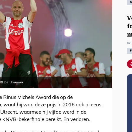
N
V
f
m
07 
F
. © De Brouwer
e Rinus Michels Award die op de
 want hij won deze prijs in 2016 ook al eens.
Utrecht, waarmee hij vijfde werd in de
e KNVB-bekerfinale bereikt. En verloren.