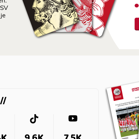
en.
 SV
je
4K
9,6K
7,5K