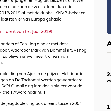
e de 49-jarige Ten Hag dit seizoen traint wel
een einde aan de veel te lang durende
n 2018/2019 af met de dubbel: KNVB-beker en
laatste vier van Europa gehaald.
n Talent van het Jaar 2019!
t anders of Ten Hag ging er met deze
andoor, waardoor Mark van Bommel (PSV) nog
 zo blijven er wel meer trainers van
js.
opleiding van Ajax in de prijzen. Het duurde
2
lingen op De Toekomst werden gewaardeerd,
AU
. Saïd Ouaali ging inmiddels alweer voor de
 Michels Award naar huis.
e de jeugdopleiding ook al eens tussen 2004
1