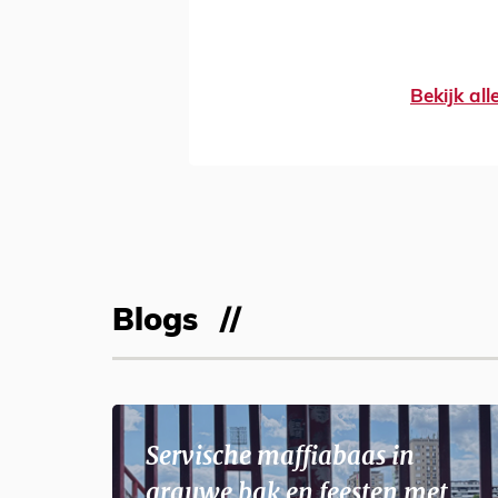
Bekijk al
Blogs
Servische maffiabaas in
grauwe bak en feesten met