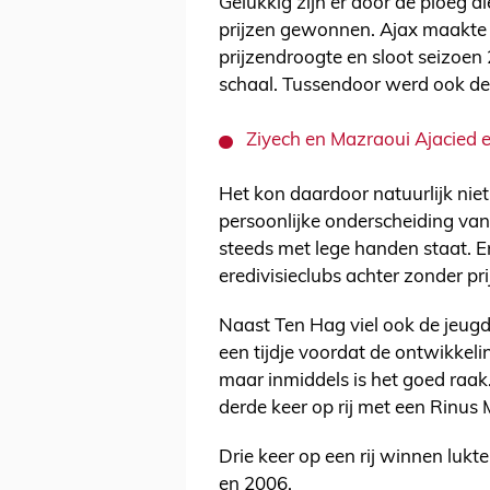
Gelukkig zijn er door de ploeg di
prijzen gewonnen. Ajax maakte 
prijzendroogte en sloot seizoe
schaal. Tussendoor werd ook de 
Ziyech en Mazraoui Ajacied e
Het kon daardoor natuurlijk nie
persoonlijke onderscheiding v
steeds met lege handen staat. En
eredivisieclubs achter zonder pri
Naast Ten Hag viel ook de jeugd
een tijdje voordat de ontwikke
maar inmiddels is het goed raak
derde keer op rij met een Rinus
Drie keer op een rij winnen lukt
en 2006.