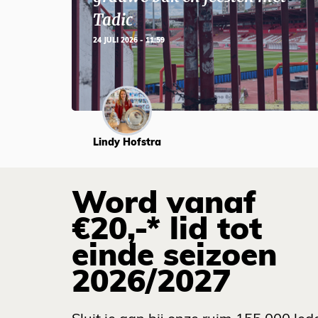
Tadic
24 JULI 2026 - 11:59
Lindy Hofstra
Word vanaf
€20,-* lid tot
einde seizoen
2026/2027