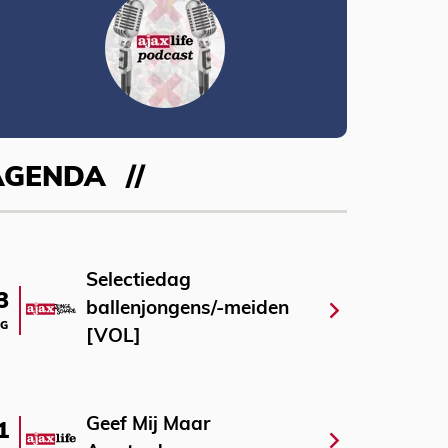
AGENDA
Selectiedag
3
ballenjongens/-meiden
G
[VOL]
Geef Mij Maar
1