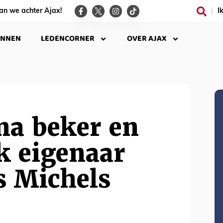
an we achter Ajax!
I
INNEN
LEDENCORNER
OVER AJAX
na beker en
k eigenaar
s Michels