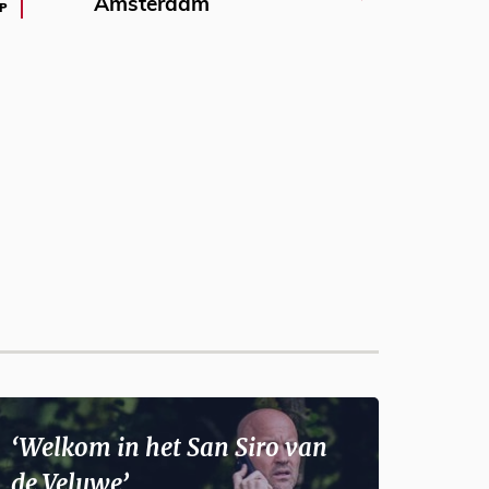
Amsterdam
P
‘Welkom in het San Siro van
de Veluwe’