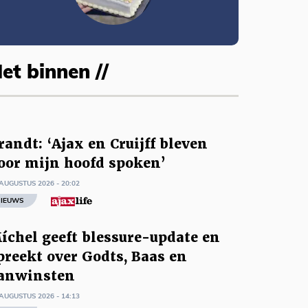
et binnen //
randt: ‘Ajax en Cruijff bleven
oor mijn hoofd spoken’
AUGUSTUS 2026 - 20:02
IEUWS
íchel geeft blessure-update en
preekt over Godts, Baas en
anwinsten
AUGUSTUS 2026 - 14:13