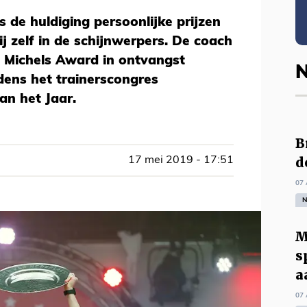
ns de huldiging persoonlijke prijzen
ij zelf in de schijnwerpers. De coach
 Michels Award in ontvangst
N
dens het trainerscongres
an het Jaar.
B
d
17 mei 2019 - 17:51
07 
N
M
s
a
07 