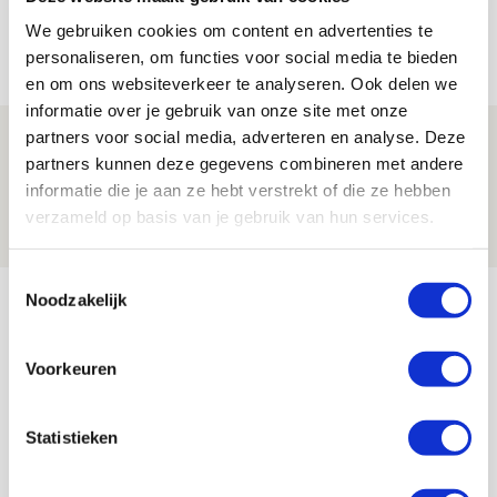
de Johan Cruijff Arena?
We gebruiken cookies om content en advertenties te
07 AUGUSTUS 2026 - 00:36
personaliseren, om functies voor social media te bieden
NIEUWS
en om ons websiteverkeer te analyseren. Ook delen we
informatie over je gebruik van onze site met onze
partners voor social media, adverteren en analyse. Deze
Trotse Klaassen: ‘Vierhonderd duels
partners kunnen deze gegevens combineren met andere
voor mijn club is heel speciaal’
informatie die je aan ze hebt verstrekt of die ze hebben
06 AUGUSTUS 2026 - 23:43
verzameld op basis van je gebruik van hun services.
NIEUWS
Toestemmingsselectie
Bekijk meer
Noodzakelijk
AGENDA
Voorkeuren
Selectiedag ballenjongens/-meiden
23
[VOL]
AUG
Statistieken
11