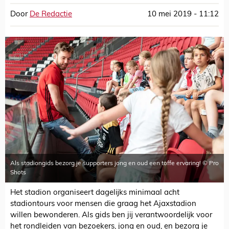
Door
De Redactie
10 mei 2019 - 11:12
Als stadiongids bezorg je supporters jong en oud een toffe ervaring! © Pro
Shots
Het stadion organiseert dagelijks minimaal acht
stadiontours voor mensen die graag het Ajaxstadion
willen bewonderen. Als gids ben jij verantwoordelijk voor
het rondleiden van bezoekers, jong en oud, en bezorg je