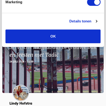
Geef Mij Maar Amsterdam
Marketing
SEP
Details tonen
Blogs
OK
Servische maffiabaas in grauwe bak
en feesten met Tadic
24 JULI 2026 - 11:59
Lindy Hofstra