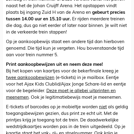
naast het de Johan Cruijff Arena. Het opstappen vindt
plaats bij ingang Zuid H van de Arena en
gebeurt precies
tussen 14.00 uur en 15.10 uur.
Er rijden meerdere treinen
die dag, dus ga niet eerder of later naar binnen. Je wilt niet
in de verkeerde trein stappen!
Op je aankoopbewijs staat een andere tijd dan hierboven
genoemd. Die tijd kun je vergeten. Hou bovenstaande tijd
aan voor trein nummer 5.
Print aankoopbewijzen uit en neem deze mee!
Bij het kopen van kaartjes voor de bekerfinale kreeg je
twee aankoopbewijzen
(e-tickets) in je mailbox. Eentje
voor het Ajax Kids Clublid/Ajax Jonge Schare-lid en eentje
voor de begeleider.
Deze moet je allebei uitprinten en
meenemen
. Ook je legitimatiebewijs moet je meenemen.
E-tickets of barcodes op je mobieltje worden
niet
als geldig
toegangsbewijzen gezien, dus print ze echt uit. Met de
printjes krijg je toegang tot de trein. De daadwerkelijke
wedstrijdkaartjes worden pas in de trein uitgedeeld. Op je
kaartje staat het vak-, rij- en stoelnummer. Ook krijg je