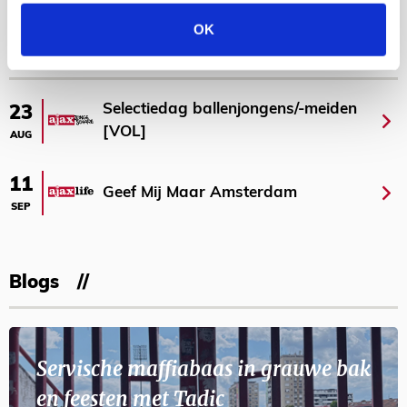
Bekijk meer
OK
AGENDA
Selectiedag ballenjongens/-meiden
23
[VOL]
AUG
11
Geef Mij Maar Amsterdam
SEP
Blogs
Servische maffiabaas in grauwe bak
en feesten met Tadic