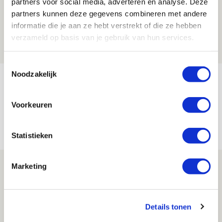
partners voor social media, adverteren en analyse. Deze
Brandt: ‘Ajax en Cruijff bleven door
partners kunnen deze gegevens combineren met andere
mijn hoofd spoken’
informatie die je aan ze hebt verstrekt of die ze hebben
verzameld op basis van je gebruik van hun services.
07 AUGUSTUS 2026 - 20:02
NIEUWS
Toestemmingsselectie
Noodzakelijk
Míchel geeft blessure-update en
spreekt over Godts, Baas en
Voorkeuren
aanwinsten
07 AUGUSTUS 2026 - 14:13
Statistieken
NIEUWS
Volop enthousiasme in fotoverslag van
Marketing
Europees treffen met Shelbourne
07 AUGUSTUS 2026 - 09:00
Details tonen
FOTOVERSLAG