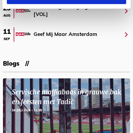
Selectiedag ballenjongens/-meiden
23
[VOL]
AUG
11
Geef Mij Maar Amsterdam
SEP
Blogs
Servische maffiabaas in grauwe bak
en feesten met Tadic
24 JULI 2026 - 11:59