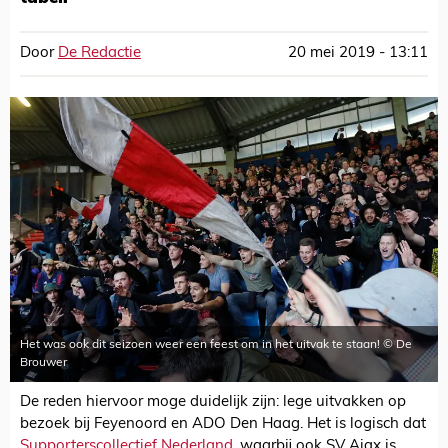
Door
De Redactie
20 mei 2019 - 13:11
Het was ook dit seizoen weer een feest om in het uitvak te staan! © De
Brouwer
De reden hiervoor moge duidelijk zijn: lege uitvakken op
bezoek bij Feyenoord en ADO Den Haag. Het is logisch dat
Supporterscollectief Nederland
, waarbij ook SV Ajax is