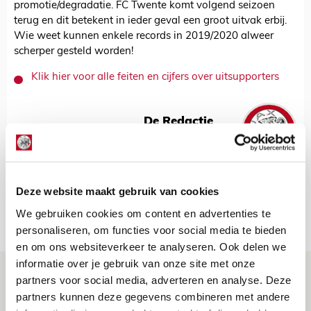
promotie/degradatie. FC Twente komt volgend seizoen
terug en dit betekent in ieder geval een groot uitvak erbij.
Wie weet kunnen enkele records in 2019/2020 alweer
scherper gesteld worden!
Klik hier voor alle feiten en cijfers over uitsupporters
De Redactie
Bekijk alle berichten van De Redactie
Deze website maakt gebruik van cookies
We gebruiken cookies om content en advertenties te
Net binnen //
personaliseren, om functies voor social media te bieden
en om ons websiteverkeer te analyseren. Ook delen we
informatie over je gebruik van onze site met onze
Volop enthousiasme in fotoverslag van
partners voor social media, adverteren en analyse. Deze
Europees treffen met Shelbourne
partners kunnen deze gegevens combineren met andere