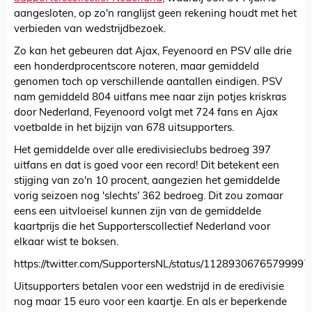
aangesloten, op zo'n ranglijst geen rekening houdt met het
verbieden van wedstrijdbezoek.
Zo kan het gebeuren dat Ajax, Feyenoord en PSV alle drie
een honderdprocentscore noteren, maar gemiddeld
genomen toch op verschillende aantallen eindigen. PSV
nam gemiddeld 804 uitfans mee naar zijn potjes kriskras
door Nederland, Feyenoord volgt met 724 fans en Ajax
voetbalde in het bijzijn van 678 uitsupporters.
Het gemiddelde over alle eredivisieclubs bedroeg 397
uitfans en dat is goed voor een record! Dit betekent een
stijging van zo'n 10 procent, aangezien het gemiddelde
vorig seizoen nog 'slechts' 362 bedroeg. Dit zou zomaar
eens een uitvloeisel kunnen zijn van de gemiddelde
kaartprijs die het Supporterscollectief Nederland voor
elkaar wist te boksen.
https://twitter.com/SupportersNL/status/11289306765799997
Uitsupporters betalen voor een wedstrijd in de eredivisie
nog maar 15 euro voor een kaartje. En als er beperkende