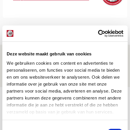
Net binnen //
Brandt: ‘Ajax en Cruijff bleven door
Deze website maakt gebruik van cookies
mijn hoofd spoken’
We gebruiken cookies om content en advertenties te
personaliseren, om functies voor social media te bieden
07 AUGUSTUS 2026 - 20:02
en om ons websiteverkeer te analyseren. Ook delen we
NIEUWS
informatie over je gebruik van onze site met onze
partners voor social media, adverteren en analyse. Deze
Míchel geeft blessure-update en
partners kunnen deze gegevens combineren met andere
spreekt over Godts, Baas en
informatie die je aan ze hebt verstrekt of die ze hebben
verzameld op basis van je gebruik van hun services.
aanwinsten
07 AUGUSTUS 2026 - 14:13
Toestemmingsselectie
NIEUWS