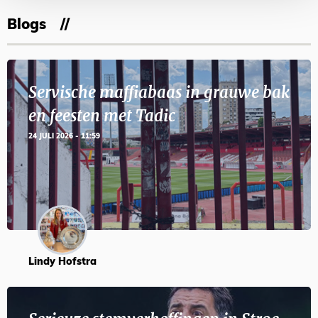
Blogs
Servische maffiabaas in grauwe bak
en feesten met Tadic
24 JULI 2026 - 11:59
Lindy Hofstra