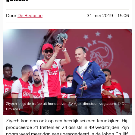
Door
De Redactie
31 mei 2019 - 15:06
Ziyech krijgt de trofee uit handen van SV Ajax-directeur Nagtzaam. © De
Brouwer
Ziyech kan dan ook op een heerlijk seizoen terugkijken. Hij
produceerde 21 treffers en 24 assists in 49 wedstrijden. Zijn
naam werd meer dan eens gescandeerd in de Johan Cruijff