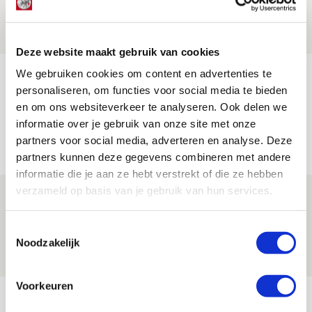
07 AUGUSTUS 2026 - 20:02
NIEUWS
Deze website maakt gebruik van cookies
We gebruiken cookies om content en advertenties te
Míchel geeft blessure-update en
personaliseren, om functies voor social media te bieden
spreekt over Godts, Baas en
en om ons websiteverkeer te analyseren. Ook delen we
aanwinsten
informatie over je gebruik van onze site met onze
07 AUGUSTUS 2026 - 14:13
partners voor social media, adverteren en analyse. Deze
NIEUWS
partners kunnen deze gegevens combineren met andere
informatie die je aan ze hebt verstrekt of die ze hebben
verzameld op basis van je gebruik van hun services.
Volop enthousiasme in fotoverslag van
Europees treffen met Shelbourne
Toestemmingsselectie
07 AUGUSTUS 2026 - 09:00
Noodzakelijk
FOTOVERSLAG
Voorkeuren
Bekijk meer