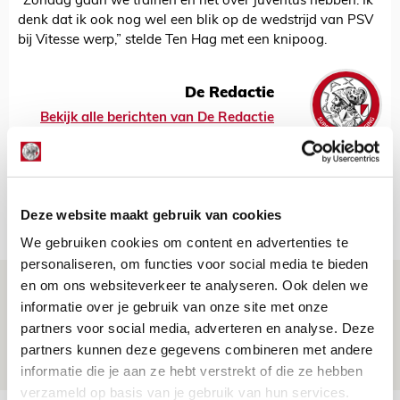
“Zondag gaan we trainen en het over Juventus hebben. Ik
denk dat ik ook nog wel een blik op de wedstrijd van PSV
bij Vitesse werp,” stelde Ten Hag met een knipoog.
De Redactie
Bekijk alle berichten van De Redactie
Deze website maakt gebruik van cookies
Net binnen //
We gebruiken cookies om content en advertenties te
personaliseren, om functies voor social media te bieden
en om ons websiteverkeer te analyseren. Ook delen we
Word ballenjongen of -meid bij Jong
informatie over je gebruik van onze site met onze
Ajax - Helmond Sport!
partners voor social media, adverteren en analyse. Deze
06 AUGUSTUS 2026 - 13:13
partners kunnen deze gegevens combineren met andere
PRIJSVRAAG
informatie die je aan ze hebt verstrekt of die ze hebben
verzameld op basis van je gebruik van hun services.