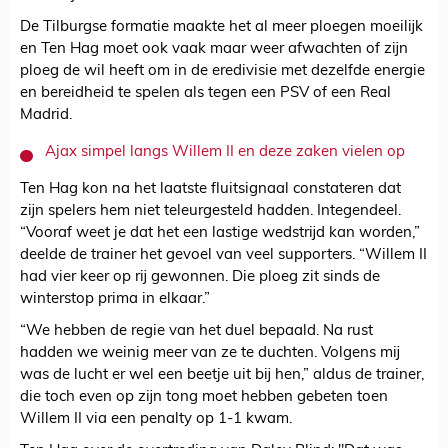
De Tilburgse formatie maakte het al meer ploegen moeilijk
en Ten Hag moet ook vaak maar weer afwachten of zijn
ploeg de wil heeft om in de eredivisie met dezelfde energie
en bereidheid te spelen als tegen een PSV of een Real
Madrid.
Ajax simpel langs Willem II en deze zaken vielen op
Ten Hag kon na het laatste fluitsignaal constateren dat
zijn spelers hem niet teleurgesteld hadden. Integendeel.
“Vooraf weet je dat het een lastige wedstrijd kan worden,”
deelde de trainer het gevoel van veel supporters. “Willem II
had vier keer op rij gewonnen. Die ploeg zit sinds de
winterstop prima in elkaar.”
“We hebben de regie van het duel bepaald. Na rust
hadden we weinig meer van ze te duchten. Volgens mij
was de lucht er wel een beetje uit bij hen,” aldus de trainer,
die toch even op zijn tong moet hebben gebeten toen
Willem II via een penalty op 1-1 kwam.