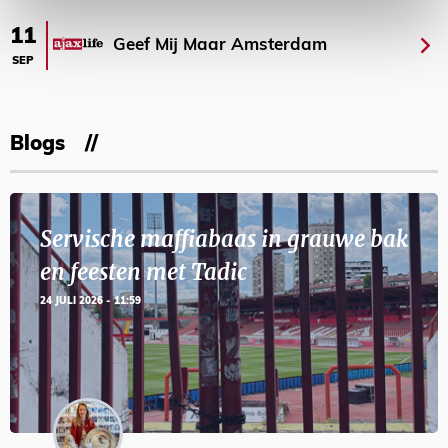
11
Geef Mij Maar Amsterdam
SEP
Blogs
Servische maffiabaas in grauwe bak
en feesten met Tadic
24 JULI 2026 - 11:59