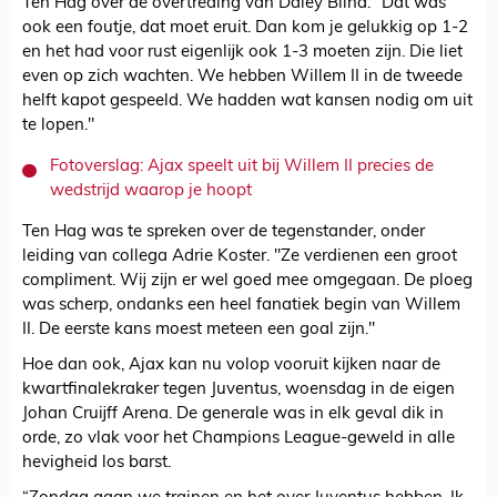
Ten Hag over de overtreding van Daley Blind: "Dat was
ook een foutje, dat moet eruit. Dan kom je gelukkig op 1-2
en het had voor rust eigenlijk ook 1-3 moeten zijn. Die liet
even op zich wachten. We hebben Willem II in de tweede
helft kapot gespeeld. We hadden wat kansen nodig om uit
te lopen."
Fotoverslag: Ajax speelt uit bij Willem II precies de
wedstrijd waarop je hoopt
Ten Hag was te spreken over de tegenstander, onder
leiding van collega Adrie Koster. "Ze verdienen een groot
compliment. Wij zijn er wel goed mee omgegaan. De ploeg
was scherp, ondanks een heel fanatiek begin van Willem
II. De eerste kans moest meteen een goal zijn."
Hoe dan ook, Ajax kan nu volop vooruit kijken naar de
kwartfinalekraker tegen Juventus, woensdag in de eigen
Johan Cruijff Arena. De generale was in elk geval dik in
orde, zo vlak voor het Champions League-geweld in alle
hevigheid los barst.