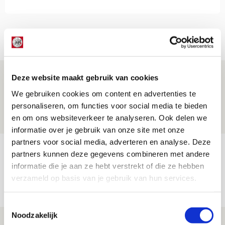
Net binnen //
Drie dingen die je moet weten over PEC
Deze website maakt gebruik van cookies
Zwolle - Ajax
We gebruiken cookies om content en advertenties te
personaliseren, om functies voor social media te bieden
08 AUGUSTUS 2026 - 12:32
en om ons websiteverkeer te analyseren. Ook delen we
NIEUWS
informatie over je gebruik van onze site met onze
partners voor social media, adverteren en analyse. Deze
Míchels elf: met welke formatie begin
partners kunnen deze gegevens combineren met andere
jij aan nieuw eredivisieseizoen?
informatie die je aan ze hebt verstrekt of die ze hebben
verzameld op basis van je gebruik van hun services.
08 AUGUSTUS 2026 - 11:34
NIEUWS
Toestemmingsselectie
Noodzakelijk
Spelen bij Jong Ajax of Ajax 1? Dat