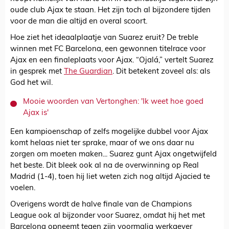
oude club Ajax te staan. Het zijn toch al bijzondere tijden
voor de man die altijd en overal scoort.
Hoe ziet het ideaalplaatje van Suarez eruit? De treble
winnen met FC Barcelona, een gewonnen titelrace voor
Ajax en een finaleplaats voor Ajax. “Ojalá,” vertelt Suarez
in gesprek met
The Guardian
. Dit betekent zoveel als: als
God het wil.
Mooie woorden van Vertonghen: 'Ik weet hoe goed
Ajax is'
Een kampioenschap of zelfs mogelijke dubbel voor Ajax
komt helaas niet ter sprake, maar of we ons daar nu
zorgen om moeten maken... Suarez gunt Ajax ongetwijfeld
het beste. Dit bleek ook al na de overwinning op Real
Madrid (1-4), toen hij liet weten zich nog altijd Ajacied te
voelen.
Overigens wordt de halve finale van de Champions
League ook al bijzonder voor Suarez, omdat hij het met
Barcelona opneemt tegen zijn voormalig werkgever