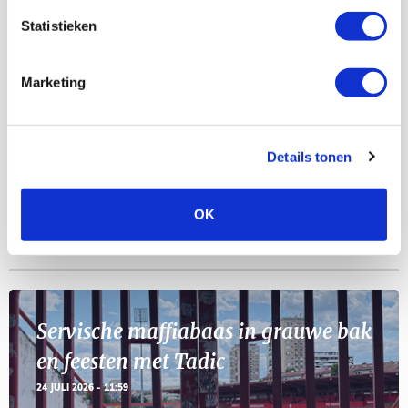
AGENDA
Statistieken
Selectiedag ballenjongens/-meiden
23
Marketing
[VOL]
AUG
11
Geef Mij Maar Amsterdam
Details tonen
SEP
OK
Blogs
Servische maffiabaas in grauwe bak
en feesten met Tadic
24 JULI 2026 - 11:59