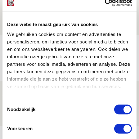
Drie dingen die je moet weten over PEC
Zwolle - Ajax
08 AUGUSTUS 2026 - 12:32
Deze website maakt gebruik van cookies
NIEUWS
We gebruiken cookies om content en advertenties te
personaliseren, om functies voor social media te bieden
Míchels elf: met welke formatie begin
en om ons websiteverkeer te analyseren. Ook delen we
jij aan nieuw eredivisieseizoen?
informatie over je gebruik van onze site met onze
partners voor social media, adverteren en analyse. Deze
08 AUGUSTUS 2026 - 11:34
partners kunnen deze gegevens combineren met andere
NIEUWS
informatie die je aan ze hebt verstrekt of die ze hebben
verzameld op basis van je gebruik van hun services.
Spelen bij Jong Ajax of Ajax 1? Dat
maakt Abdalla ‘geen reet’ uit
Toestemmingsselectie
Noodzakelijk
08 AUGUSTUS 2026 - 10:04
NIEUWS
Voorkeuren
Bekijk meer