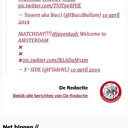
pic.twitter.com/TJOTge8PUE
— Yaseen aka Bacci (@IBacciBallum)
10 april
2019
MATCHDAY!!!!
@juventusfc
Welcome to
AMSTERDAM
❌
❌
❌
pic.twitter.com/lkL6DaM5xm
— F-SIDE (@FSideNL)
10 april 2019
De Redactie
Bekijk alle berichten van De Redactie
Net binnen //