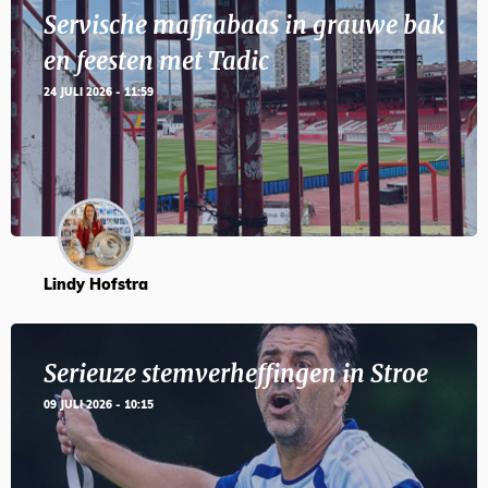
Servische maffiabaas in grauwe bak
en feesten met Tadic
24 JULI 2026 - 11:59
Lindy Hofstra
Serieuze stemverheffingen in Stroe
09 JULI 2026 - 10:15