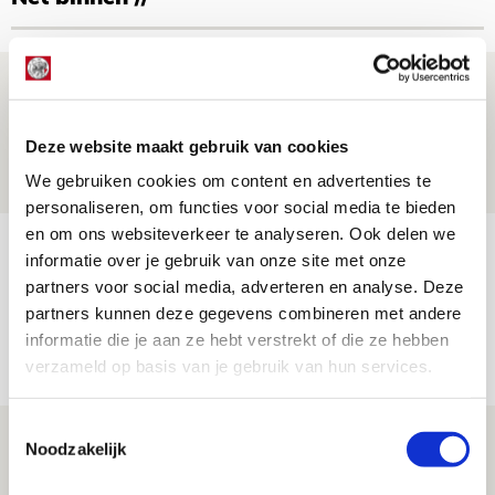
Ter Stegen over uitdagingen en
leidersrol bij Ajax
Deze website maakt gebruik van cookies
05 AUGUSTUS 2026 - 20:00
We gebruiken cookies om content en advertenties te
NIEUWS
personaliseren, om functies voor social media te bieden
en om ons websiteverkeer te analyseren. Ook delen we
Míchels elf: zie jij al rol voor
informatie over je gebruik van onze site met onze
aanwinsten in thuisduel met
partners voor social media, adverteren en analyse. Deze
Shelbourne?
partners kunnen deze gegevens combineren met andere
informatie die je aan ze hebt verstrekt of die ze hebben
05 AUGUSTUS 2026 - 15:35
verzameld op basis van je gebruik van hun services.
NIEUWS
Toestemmingsselectie
Laatste Kaarten Actie Ajax - sc
Noodzakelijk
Heerenveen [UITVERKOCHT]