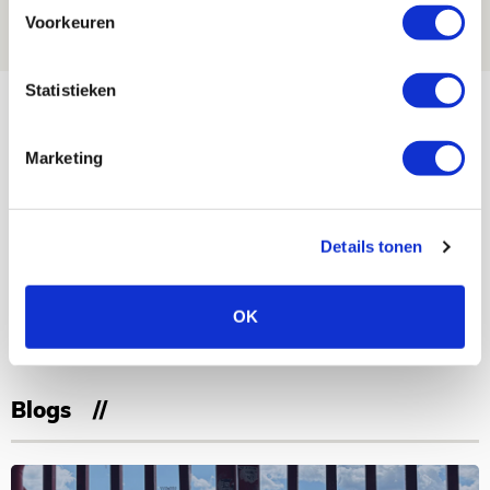
05 AUGUSTUS 2026 - 15:00
Voorkeuren
NIEUWS
Statistieken
Bekijk meer
AGENDA
Marketing
Selectiedag ballenjongens/-meiden
23
[VOL]
AUG
Details tonen
11
Geef Mij Maar Amsterdam
OK
SEP
Blogs