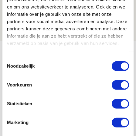
Drie dingen die je moet weten over
en om ons websiteverkeer te analyseren. Ook delen we
informatie over je gebruik van onze site met onze
Ajax - Shelbourne
partners voor social media, adverteren en analyse. Deze
06 AUGUSTUS 2026 - 09:33
partners kunnen deze gegevens combineren met andere
NIEUWS
informatie die je aan ze hebt verstrekt of die ze hebben
verzameld op basis van je gebruik van hun services.
Bekijk meer
AGENDA
Toestemmingsselectie
Noodzakelijk
Selectiedag ballenjongens/-meiden
23
Voorkeuren
[VOL]
AUG
11
Statistieken
Geef Mij Maar Amsterdam
SEP
Marketing
Blogs