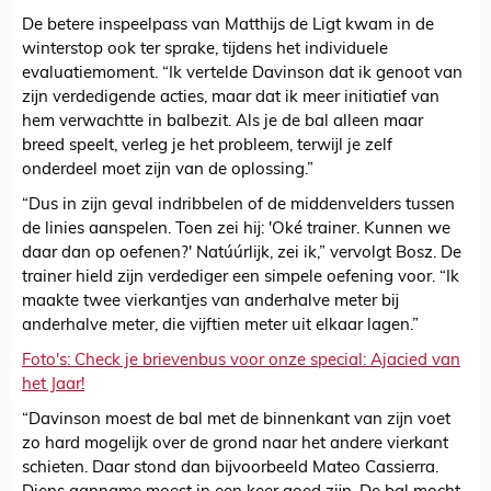
De betere inspeelpass van Matthijs de Ligt kwam in de
winterstop ook ter sprake, tijdens het individuele
evaluatiemoment. “Ik vertelde Davinson dat ik genoot van
zijn verdedigende acties, maar dat ik meer initiatief van
hem verwachtte in balbezit. Als je de bal alleen maar
breed speelt, verleg je het probleem, terwijl je zelf
onderdeel moet zijn van de oplossing.”
“Dus in zijn geval indribbelen of de middenvelders tussen
de linies aanspelen. Toen zei hij: 'Oké trainer. Kunnen we
daar dan op oefenen?' Natúúrlijk, zei ik,” vervolgt Bosz. De
trainer hield zijn verdediger een simpele oefening voor. “Ik
maakte twee vierkantjes van anderhalve meter bij
anderhalve meter, die vijftien meter uit elkaar lagen.”
Foto's: Check je brievenbus voor onze special: Ajacied van
het Jaar!
“Davinson moest de bal met de binnenkant van zijn voet
zo hard mogelijk over de grond naar het andere vierkant
schieten. Daar stond dan bijvoorbeeld Mateo Cassierra.