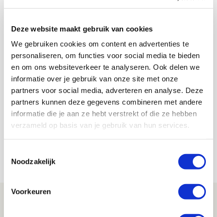
hem lag. Hij was steeds de vrije man aan de bal. Ik vind
echt dat de spelers hem in de finale hebben laten
verzuipen. Zij hadden hem de simpele oplossing moeten
Deze website maakt gebruik van cookies
aanreiken om onze voetballers, zoals Hakim Ziyech, aan
We gebruiken cookies om content en advertenties te
de bal te krijgen. Maar goed, nog geen twee minuten na
rust maakte Man Utd uit een corner 2-0 en toen knakte er
personaliseren, om functies voor social media te bieden
iets in de ploeg.”
en om ons websiteverkeer te analyseren. Ook delen we
informatie over je gebruik van onze site met onze
Sander Zeldenrijk
partners voor social media, adverteren en analyse. Deze
Bekijk alle berichten van Sander
partners kunnen deze gegevens combineren met andere
Zeldenrijk
informatie die je aan ze hebt verstrekt of die ze hebben
verzameld op basis van je gebruik van hun services.
Toestemmingsselectie
Net binnen //
Noodzakelijk
Voorkeuren
Míchels elf: met welke formatie begin
jij aan nieuw eredivisieseizoen?