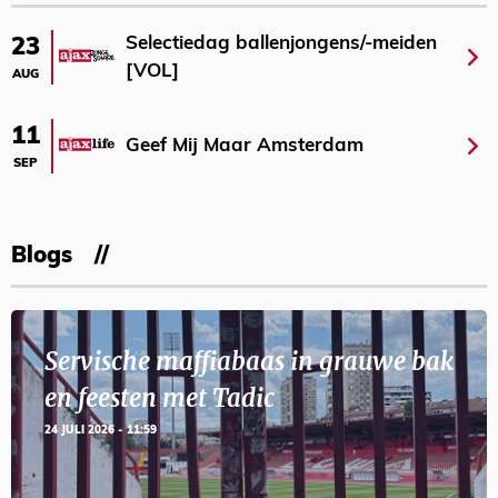
Selectiedag ballenjongens/-meiden
23
[VOL]
AUG
11
Geef Mij Maar Amsterdam
SEP
Blogs
Servische maffiabaas in grauwe bak
en feesten met Tadic
24 JULI 2026 - 11:59