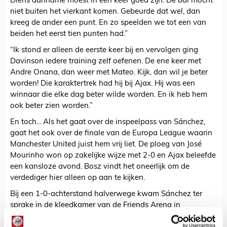
Diens aanname moest in een keer goed zijn. De bal mocht
niet buiten het vierkant komen. Gebeurde dat wel, dan
kreeg de ander een punt. En zo speelden we tot een van
beiden het eerst tien punten had.”
“Ik stond er alleen de eerste keer bij en vervolgen ging
Davinson iedere training zelf oefenen. De ene keer met
Andre Onana, dan weer met Mateo. Kijk, dan wil je beter
worden! Die karaktertrek had hij bij Ajax. Hij was een
winnaar die elke dag beter wilde worden. En ik heb hem
ook beter zien worden.”
En toch... Als het gaat over de inspeelpass van Sánchez,
gaat het ook over de finale van de Europa League waarin
Manchester United juist hem vrij liet. De ploeg van José
Mourinho won op zakelijke wijze met 2-0 en Ajax beleefde
een kansloze avond. Bosz vindt het oneerlijk om de
verdediger hier alleen op aan te kijken.
Bij een 1-0-achterstand halverwege kwam Sánchez ter
sprake in de kleedkamer van de Friends Arena in
Stockholm. “Ik gaf toen duidelijk aan dat het probleem bij