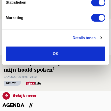
Statistieken
08 AUGUSTUS 2026 - 11:34
NIEUWS
Marketing
Spelen bij Jong Ajax of Ajax 1? Dat
maakt Abdalla ‘geen reet’ uit
Details tonen
08 AUGUSTUS 2026 - 10:04
NIEUWS
OK
Brandt: ‘Ajax en Cruijff bleven door
mijn hoofd spoken’
07 AUGUSTUS 2026 - 20:02
NIEUWS
Bekijk meer
AGENDA