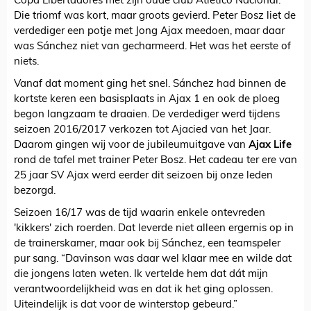
Copa Libertadores met zijn oude club Atletico Nacional.
Die triomf was kort, maar groots gevierd. Peter Bosz liet de
verdediger een potje met Jong Ajax meedoen, maar daar
was Sánchez niet van gecharmeerd. Het was het eerste of
niets.
Vanaf dat moment ging het snel. Sánchez had binnen de
kortste keren een basisplaats in Ajax 1 en ook de ploeg
begon langzaam te draaien. De verdediger werd tijdens
seizoen 2016/2017 verkozen tot Ajacied van het Jaar.
Daarom gingen wij voor de jubileumuitgave van
Ajax Life
rond de tafel met trainer Peter Bosz. Het cadeau ter ere van
25 jaar SV Ajax werd eerder dit seizoen bij onze leden
bezorgd.
Seizoen 16/17 was de tijd waarin enkele ontevreden
'kikkers' zich roerden. Dat leverde niet alleen ergernis op in
de trainerskamer, maar ook bij Sánchez, een teamspeler
pur sang. “Davinson was daar wel klaar mee en wilde dat
die jongens laten weten. Ik vertelde hem dat dát mijn
verantwoordelijkheid was en dat ik het ging oplossen.
Uiteindelijk is dat voor de winterstop gebeurd.”