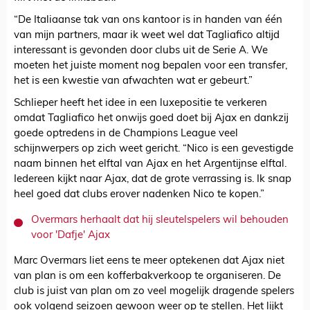
“De Italiaanse tak van ons kantoor is in handen van één
van mijn partners, maar ik weet wel dat Tagliafico altijd
interessant is gevonden door clubs uit de Serie A. We
moeten het juiste moment nog bepalen voor een transfer,
het is een kwestie van afwachten wat er gebeurt.”
Schlieper heeft het idee in een luxepositie te verkeren
omdat Tagliafico het onwijs goed doet bij Ajax en dankzij
goede optredens in de Champions League veel
schijnwerpers op zich weet gericht. “Nico is een gevestigde
naam binnen het elftal van Ajax en het Argentijnse elftal.
Iedereen kijkt naar Ajax, dat de grote verrassing is. Ik snap
heel goed dat clubs erover nadenken Nico te kopen.”
Overmars herhaalt dat hij sleutelspelers wil behouden
voor 'Dafje' Ajax
Marc Overmars liet eens te meer optekenen dat Ajax niet
van plan is om een kofferbakverkoop te organiseren. De
club is juist van plan om zo veel mogelijk dragende spelers
ook volgend seizoen gewoon weer op te stellen. Het lijkt