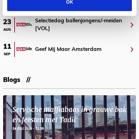
AGENDA
OK
Selectiedag ballenjongens/-meiden
23
[VOL]
AUG
11
Geef Mij Maar Amsterdam
SEP
Blogs
Servische maffiabaas in grauwe bak
en feesten met Tadic
24 JULI 2026 - 11:59