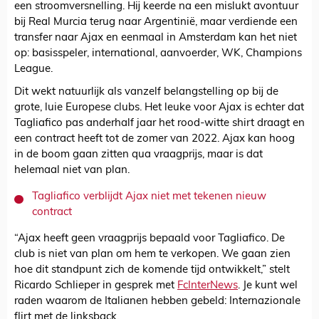
een stroomversnelling. Hij keerde na een mislukt avontuur
bij Real Murcia terug naar Argentinië, maar verdiende een
transfer naar Ajax en eenmaal in Amsterdam kan het niet
op: basisspeler, international, aanvoerder, WK, Champions
League.
Dit wekt natuurlijk als vanzelf belangstelling op bij de
grote, luie Europese clubs. Het leuke voor Ajax is echter dat
Tagliafico pas anderhalf jaar het rood-witte shirt draagt en
een contract heeft tot de zomer van 2022. Ajax kan hoog
in de boom gaan zitten qua vraagprijs, maar is dat
helemaal niet van plan.
Tagliafico verblijdt Ajax niet met tekenen nieuw
contract
“Ajax heeft geen vraagprijs bepaald voor Tagliafico. De
club is niet van plan om hem te verkopen. We gaan zien
hoe dit standpunt zich de komende tijd ontwikkelt,” stelt
Ricardo Schlieper in gesprek met
FcInterNews
. Je kunt wel
raden waarom de Italianen hebben gebeld: Internazionale
flirt met de linksback.