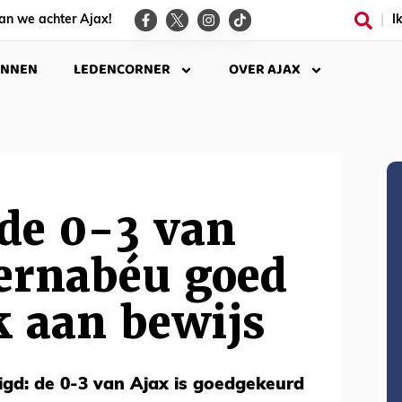
an we achter Ajax!
I
INNEN
LEDENCORNER
OVER AJAX
de 0-3 van
Bernabéu goed
k aan bewijs
igd: de 0-3 van Ajax is goedgekeurd