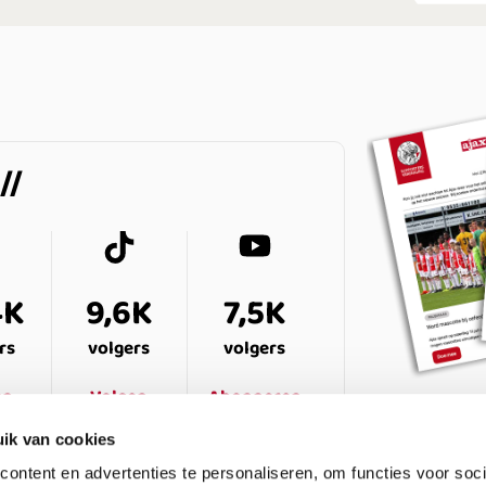
4K
9,6K
7,5K
rs
volgers
volgers
en
Volgen
Abonneren
ik van cookies
ontent en advertenties te personaliseren, om functies voor soci