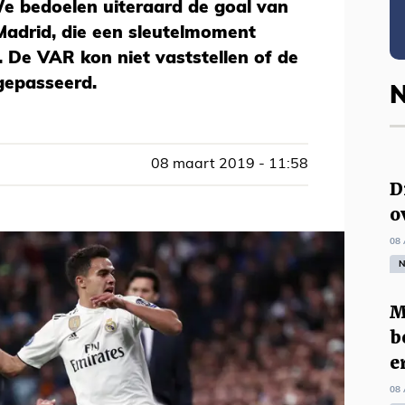
 We bedoelen uiteraard de goal van
Madrid, die een sleutelmoment
. De VAR kon niet vaststellen of de
 gepasseerd.
N
08 maart 2019 - 11:58
D
o
08 
N
M
b
e
08 