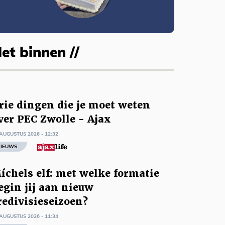
et binnen //
rie dingen die je moet weten
ver PEC Zwolle - Ajax
AUGUSTUS 2026 - 12:32
IEUWS
íchels elf: met welke formatie
egin jij aan nieuw
redivisieseizoen?
AUGUSTUS 2026 - 11:34