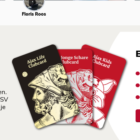
Floris Roos
en.
 SV
je