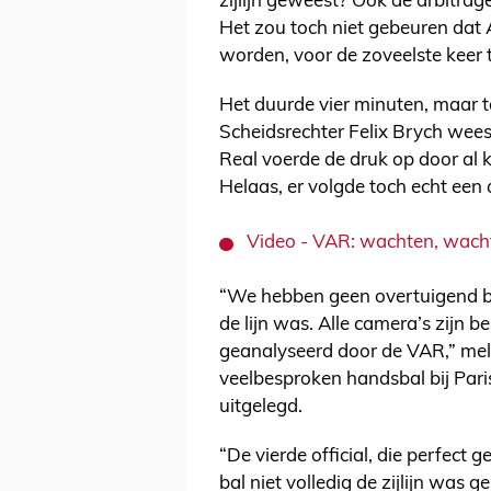
zijlijn geweest? Ook de arbitra
Het zou toch niet gebeuren dat
worden, voor de zoveelste keer 
Het duurde vier minuten, maar 
Scheidsrechter Felix Brych wee
Real voerde de druk op door al 
Helaas, er volgde toch echt een a
Video - VAR: wachten, wach
“We hebben geen overtuigend be
de lijn was. Alle camera’s zijn b
geanalyseerd door de VAR,” me
veelbesproken handsbal bij Par
uitgelegd.
“De vierde official, die perfect
bal niet volledig de zijlijn wa