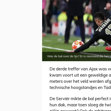
Was de bal over de lijn? Er is niemand die het 
De derde treffer van Ajax was 
kwam voort uit een geweldige aa
meters over het veld werden af
technische hoogstandjes en Tadi
De Serviër mikte de bal perfect 
hun dak, maar toen sloeg de twij