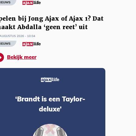
IEUWS
pelen bij Jong Ajax of Ajax 1? Dat
aakt Abdalla ‘geen reet’ uit
AUGUSTUS 2026 - 10:04
IEUWS
Bekijk meer
‘Brandt is een Taylor-
deluxe’