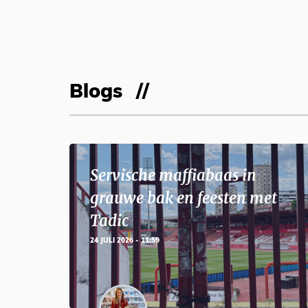
Blogs
Servische maffiabaas in
grauwe bak en feesten met
Tadic
24 JULI 2026 - 11:59