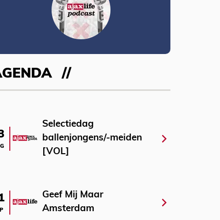
AGENDA
Selectiedag
3
ballenjongens/-meiden
G
[VOL]
Geef Mij Maar
1
Amsterdam
P