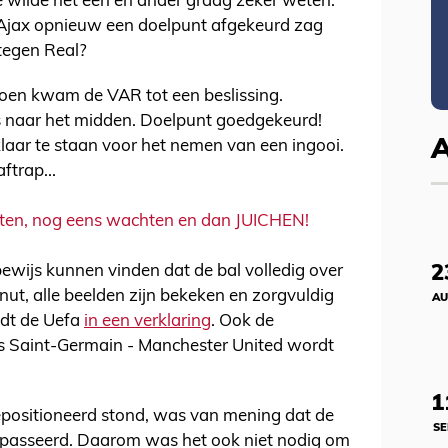
ge wilde het een en ander graag zeker weten.
 Ajax opnieuw een doelpunt afgekeurd zag
tegen Real?
toen kwam de VAR tot een beslissing.
s naar het midden. Doelpunt goedgekeurd!
klaar te staan voor het nemen van een ingooi.
ftrap...
ten, nog eens wachten en dan JUICHEN!
2
wijs kunnen vinden dat de bal volledig over
enut, alle beelden zijn bekeken en zorgvuldig
AU
ldt de Uefa
in een verklaring
. Ook de
is Saint-Germain - Manchester United wordt
1
 gepositioneerd stond, was van mening dat de
SE
s gepasseerd. Daarom was het ook niet nodig om