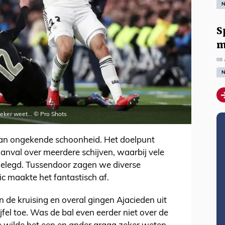
N
S
m
08 
N
zeker weet... © Pro Shots
van ongekende schoonheid. Het doelpunt
nval over meerdere schijven, waarbij vele
gelegd. Tussendoor zagen we diverse
c maakte het fantastisch af.
in de kruising en overal gingen Ajacieden uit
fel toe. Was de bal even eerder niet over de