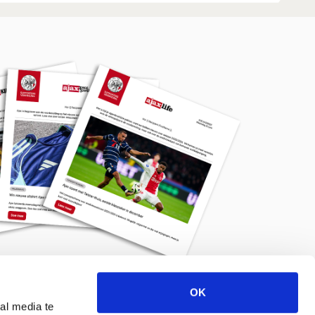
OK
Meld je aan voor de nieuwsbrief
al media te