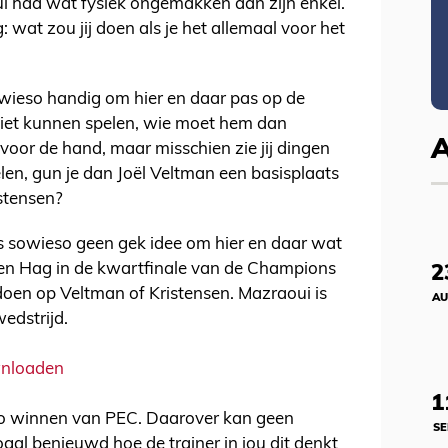
i had wat fysiek ongemakken aan zijn enkel.
 wat zou jij doen als je het allemaal voor het
sowieso handig om hier en daar pas op de
niet kunnen spelen, wie moet hem dan
voor de hand, maar misschien zie jij dingen
len, gun je dan Joël Veltman een basisplaats
istensen?
rs sowieso geen gek idee om hier en daar wat
 Ten Hag in de kwartfinale van de Champions
2
oen op Veltman of Kristensen. Mazraoui is
AU
edstrijd.
wnloaden
1
o winnen van PEC. Daarover kan geen
SE
gal benieuwd hoe de trainer in jou dit denkt