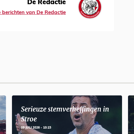
De Redactie
le berichten van De Redactie
Serieuze stemverheffingen in
Stroe
09 JULI 2026 - 10:15