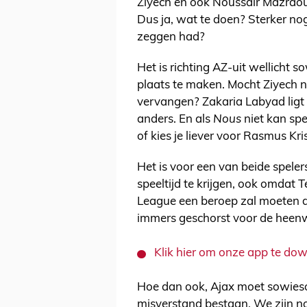
Ziyech en ook Noussair Mazraou
Dus ja, wat te doen? Sterker nog:
zeggen had?
Het is richting AZ-uit wellicht 
plaats te maken. Mocht Ziyech 
vervangen? Zakaria Labyad ligt 
anders. En als
Nous
niet kan spe
of kies je liever voor Rasmus Kr
Het is voor een van beide spele
speeltijd te krijgen, ook omdat
League een beroep zal moeten d
immers geschorst voor de heenw
Klik hier om onze app te do
Hoe dan ook, Ajax moet sowies
misverstand bestaan. We zijn no