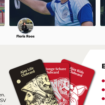
Floris Roos
en.
 SV