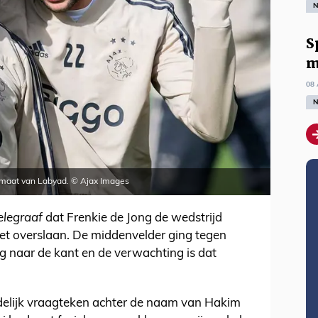
N
S
m
08 
N
op maat van Labyad. © Ajax Images
elegraaf
dat Frenkie de Jong de wedstrijd
 overslaan. De middenvelder ging tegen
dig naar de kant en de verwachting is dat
delijk vraagteken achter de naam van Hakim