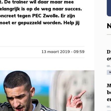
ft. De trainer wil daar maar mee
langrijk is op de weg naar succes.
concreet tegen PEC Zwolle. Er zijn
moet er gepuzzeld worden. Help jij
N
D
13 maart 2019 - 09:59
o
08 
N
M
b
e
08 