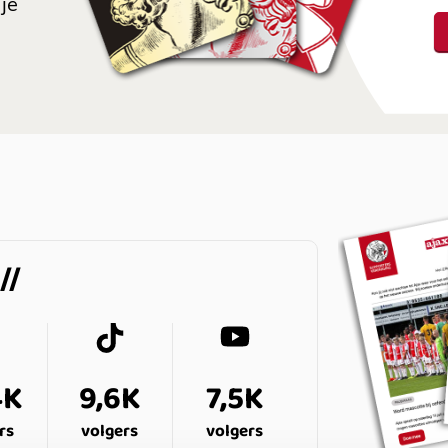
je
4K
9,6K
7,5K
rs
volgers
volgers