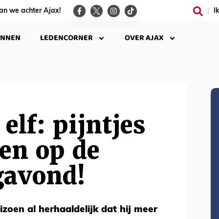
an we achter Ajax!
I
INNEN
LEDENCORNER
OVER AJAX
elf: pijntjes
en op de
avond!
eizoen al herhaaldelijk dat hij meer