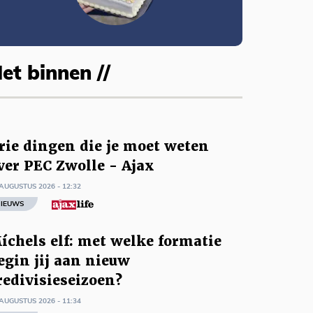
et binnen //
rie dingen die je moet weten
ver PEC Zwolle - Ajax
AUGUSTUS 2026 - 12:32
IEUWS
íchels elf: met welke formatie
egin jij aan nieuw
redivisieseizoen?
AUGUSTUS 2026 - 11:34