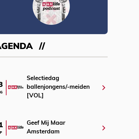
AGENDA
Selectiedag
3
ballenjongens/-meiden
G
[VOL]
Geef Mij Maar
1
Amsterdam
P