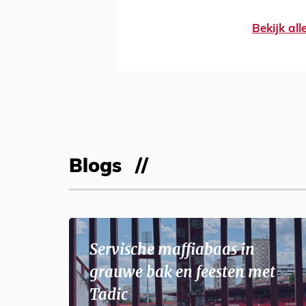
Bekijk al
Blogs
Servische maffiabaas in
grauwe bak en feesten met
Tadic