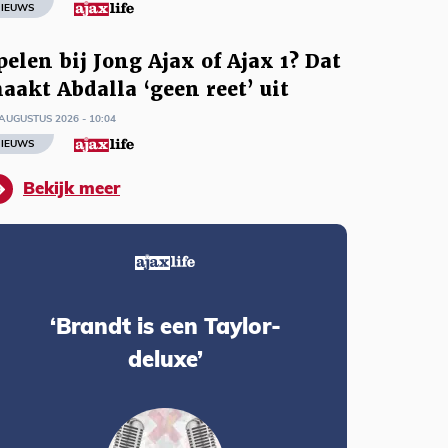
IEUWS
pelen bij Jong Ajax of Ajax 1? Dat
aakt Abdalla ‘geen reet’ uit
AUGUSTUS 2026 - 10:04
IEUWS
Bekijk meer
‘Brandt is een Taylor-
deluxe’