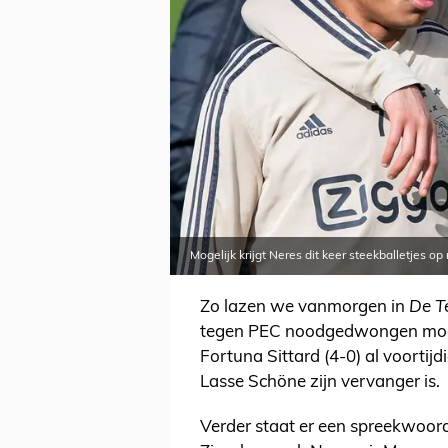
Mogelijk krijgt Neres dit keer steekballetjes 
Zo lazen we vanmorgen in
De T
tegen PEC noodgedwongen moet
Fortuna Sittard (4-0) al voortij
Lasse Schöne zijn vervanger is.
Verder staat er een spreekwoor