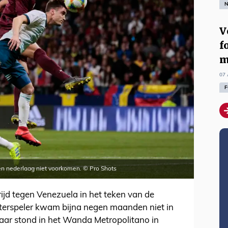
N
V
f
m
07 
F
n nederlaag niet voorkomen. © Pro Shots
ijd tegen Venezuela in het teken van de
sterspeler kwam bijna negen maanden niet in
maar stond in het Wanda Metropolitano in