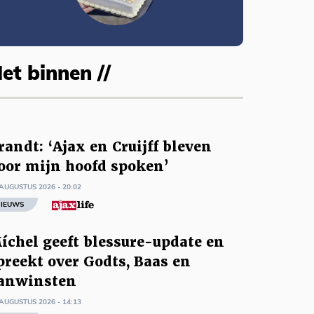
et binnen //
randt: ‘Ajax en Cruijff bleven
oor mijn hoofd spoken’
AUGUSTUS 2026 - 20:02
IEUWS
íchel geeft blessure-update en
preekt over Godts, Baas en
anwinsten
AUGUSTUS 2026 - 14:13