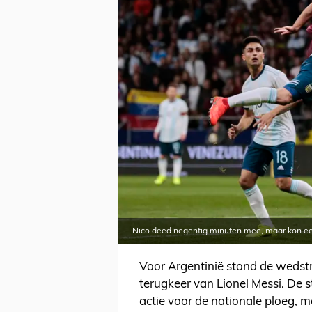
Nico deed negentig minuten mee, maar kon ee
Voor Argentinië stond de wedstr
terugkeer van Lionel Messi. De 
actie voor de nationale ploeg, 