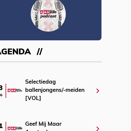
AGENDA
Selectiedag
3
ballenjongens/-meiden
G
[VOL]
Geef Mij Maar
1