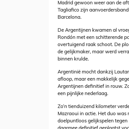
Madrid gewoon weer aan de aft
Tagliafico zijn aanvoerdersban
Barcelona.
De Argentijnen kwamen al vroe
Rondón met een schitterende p
overtuigend raak schoot. De plo
de gelijkmaker, maar werd verras
binnen krulde.
Argentinië mocht dankzij Lauta
afloop, maar een makkelijk geg
Argentijnen definitief in rouw. Z
een pijnlijke nederlaag.
Zo’n tienduizend kilometer ver
Mazraoui in actie. Het duo was 
doelpuntloos gelijkspelen tege
daarmee definitief geplaatst voo