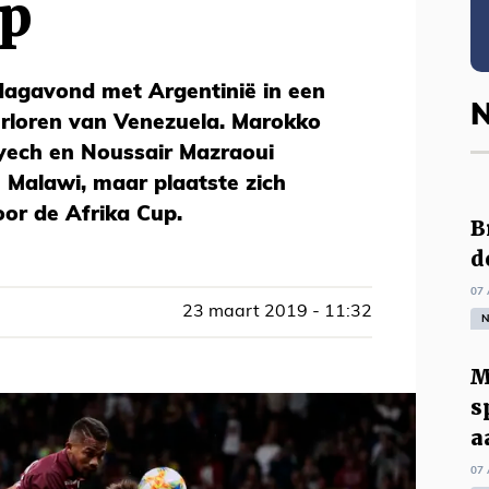
up
ijdagavond met Argentinië in een
N
verloren van Venezuela. Marokko
yech en Noussair Mazraoui
n Malawi, maar plaatste zich
oor de Afrika Cup.
B
d
07 
23 maart 2019 - 11:32
N
M
s
a
07 