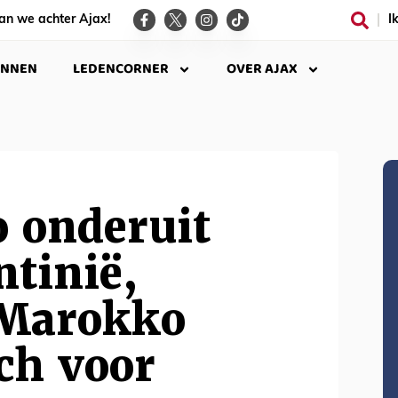
an we achter Ajax!
I
INNEN
LEDENCORNER
OVER AJAX
o onderuit
tinië,
 Marokko
ich voor