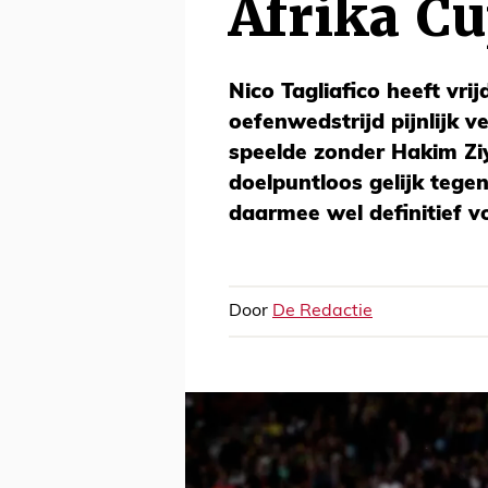
Afrika C
Nico Tagliafico heeft vr
oefenwedstrijd pijnlijk 
speelde zonder Hakim Zi
doelpuntloos gelijk tege
daarmee wel definitief v
Door
De Redactie