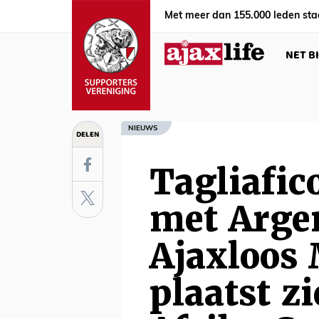
Met meer dan 155.000 leden sta
NET B
NIEUWS
DELEN
Tagliafic
met Argen
Ajaxloos
plaatst z