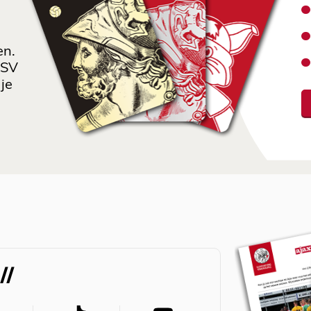
en.
 SV
je