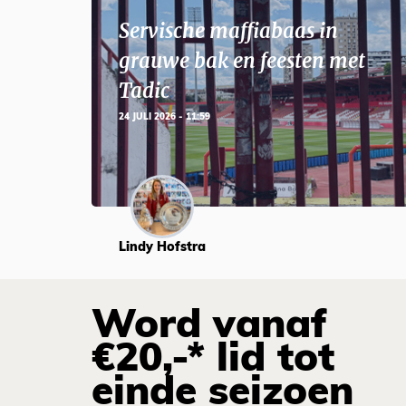
Servische maffiabaas in
grauwe bak en feesten met
Tadic
24 JULI 2026 - 11:59
Lindy Hofstra
Word vanaf
€20,-* lid tot
einde seizoen