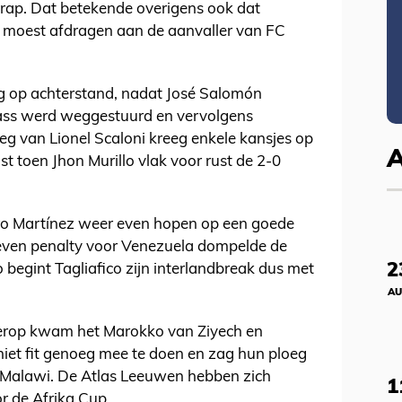
rap. Dat betekende overigens ook dat
d moest afdragen aan de aanvaller van FC
g op achterstand, nadat José Salomón
ass werd weggestuurd en vervolgens
eg van Lionel Scaloni kreeg enkele kansjes op
t toen Jhon Murillo vlak voor rust de 2-0
ro Martínez weer even hopen op een goede
even penalty voor Venezuela dompelde de
2
o begint Tagliafico zijn interlandbreak dus met
AU
derop kwam het Marokko van Ziyech en
niet fit genoeg mee te doen en zag hun ploeg
n Malawi. De Atlas Leeuwen hebben zich
1
r de Afrika Cup.