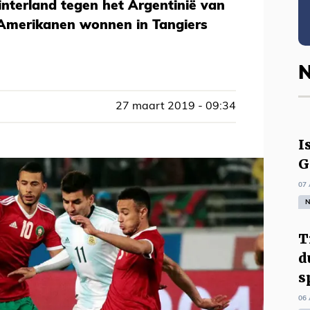
nterland tegen het Argentinië van
d-Amerikanen wonnen in Tangiers
N
27 maart 2019 - 09:34
I
G
07 
N
T
d
s
06 