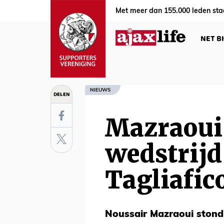
Met meer dan 155.000 leden sta
NET B
NIEUWS
DELEN
Mazraoui 
wedstrijd
Tagliafico
Noussair Mazraoui stond 