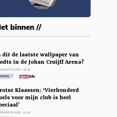
et binnen //
s dit de laatste wallpaper van
odts in de Johan Cruijff Arena?
AUGUSTUS 2026 - 00:36
IEUWS
rotse Klaassen: ‘Vierhonderd
uels voor mijn club is heel
peciaal’
AUGUSTUS 2026 - 23:43