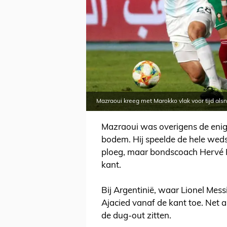
Mazraoui kreeg met Marokko vlak voor tijd alsn
Mazraoui was overigens de enig
bodem. Hij speelde de hele weds
ploeg, maar bondscoach Hervé 
kant.
Bij Argentinië, waar Lionel Mes
Ajacied vanaf de kant toe. Net al
de dug-out zitten.