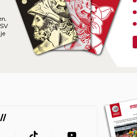
en.
 SV
je