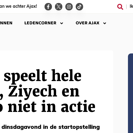
an we achter Ajax!
I
INNEN
LEDENCORNER
OVER AJAX
speelt hele
, Ziyech en
 niet in actie
dinsdagavond in de startopstelling