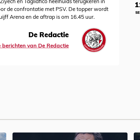
Ziyech en Tagliafico heelhuids terugkeren in
1
oor de confrontatie met PSV. De topper wordt
SE
ijff Arena en de aftrap is om 16.45 uur.
De Redactie
le berichten van De Redactie