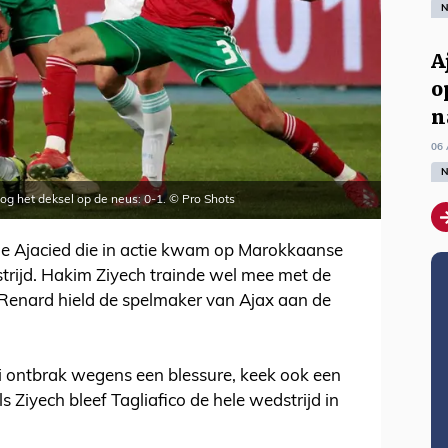
N
A
o
n
06 
N
og het deksel op de neus: 0-1. © Pro Shots
e Ajacied die in actie kwam op Marokkaanse
trijd. Hakim Ziyech trainde wel mee met de
Renard hield de spelmaker van Ajax aan de
si ontbrak wegens een blessure, keek ook een
s Ziyech bleef Tagliafico de hele wedstrijd in