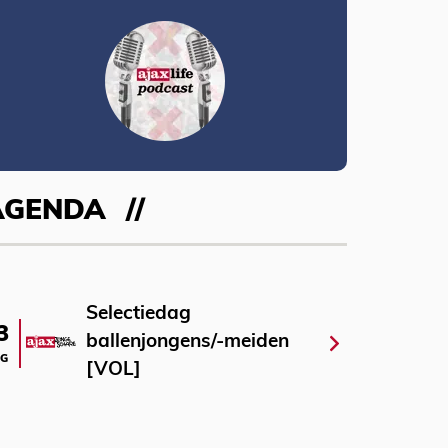
AGENDA
Selectiedag
3
ballenjongens/-meiden
G
[VOL]