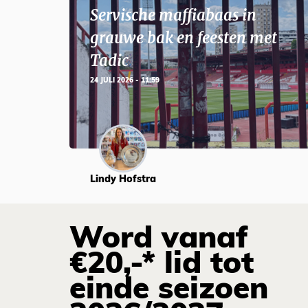
Servische maffiabaas in
grauwe bak en feesten met
Tadic
24 JULI 2026 - 11:59
Lindy Hofstra
Word vanaf
€20,-* lid tot
einde seizoen