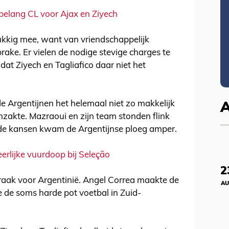
elang CL voor Ajax en Ziyech
lukkig mee, want van vriendschappelijk
rake. Er vielen de nodige stevige charges te
dat Ziyech en Tagliafico daar niet het
e Argentijnen het helemaal niet zo makkelijk
inzakte. Mazraoui en zijn team stonden flink
lde kansen kwam de Argentijnse ploeg amper.
erlijke vuurdoop bij Seleção
2
 raak voor Argentinië. Angel Correa maakte de
AU
e de soms harde pot voetbal in Zuid-