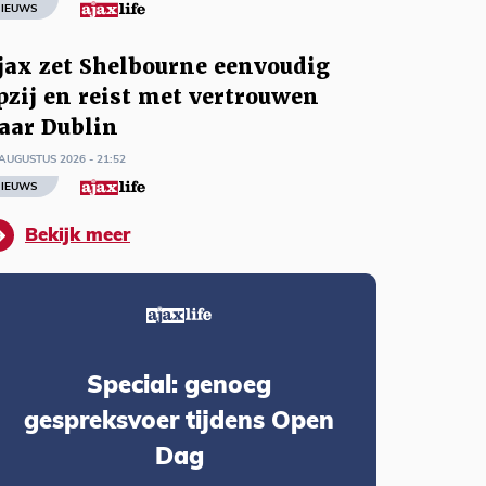
IEUWS
jax zet Shelbourne eenvoudig
pzij en reist met vertrouwen
aar Dublin
AUGUSTUS 2026 - 21:52
IEUWS
Bekijk meer
Special: genoeg
gespreksvoer tijdens Open
Dag