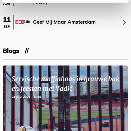
[VOL]
AUG
11
Geef Mij Maar Amsterdam
SEP
Blogs
Servische maffiabaas in grauwe bak
en feesten met Tadic
24 JULI 2026 - 11:59