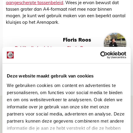
aangescherpte tassenbeleid
. Wees je ervan bewust dat
tassen groter dan A4-formaat niet mee naar binnen
mogen. Je kunt wel gebruik maken van een beperkt aantal
kluisjes op het Arenapark.
Floris Roos
Bekijk alle berichten van Floris Roos
Deze website maakt gebruik van cookies
Net binnen //
We gebruiken cookies om content en advertenties te
personaliseren, om functies voor social media te bieden
en om ons websiteverkeer te analyseren. Ook delen we
Drie dingen die je moet weten over PEC
informatie over je gebruik van onze site met onze
Zwolle - Ajax
partners voor social media, adverteren en analyse. Deze
partners kunnen deze gegevens combineren met andere
08 AUGUSTUS 2026 - 12:32
informatie die je aan ze hebt verstrekt of die ze hebben
NIEUWS