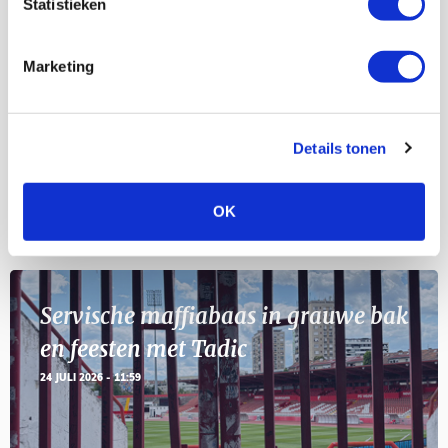
Statistieken
Selectiedag ballenjongens/-meiden
23
[VOL]
AUG
Marketing
11
Geef Mij Maar Amsterdam
SEP
Details tonen
OK
Blogs
Servische maffiabaas in grauwe bak
en feesten met Tadic
24 JULI 2026 - 11:59