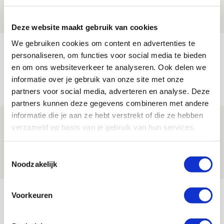
08 AUGUSTUS 2026 - 12:32
NIEUWS
Deze website maakt gebruik van cookies
We gebruiken cookies om content en advertenties te
Míchels elf: met welke formatie begin
personaliseren, om functies voor social media te bieden
jij aan nieuw eredivisieseizoen?
en om ons websiteverkeer te analyseren. Ook delen we
informatie over je gebruik van onze site met onze
08 AUGUSTUS 2026 - 11:34
partners voor social media, adverteren en analyse. Deze
NIEUWS
partners kunnen deze gegevens combineren met andere
informatie die je aan ze hebt verstrekt of die ze hebben
Spelen bij Jong Ajax of Ajax 1? Dat
verzameld op basis van je gebruik van hun services.
maakt Abdalla ‘geen reet’ uit
08 AUGUSTUS 2026 - 10:04
Toestemmingsselectie
Noodzakelijk
NIEUWS
Bekijk meer
Voorkeuren
AGENDA