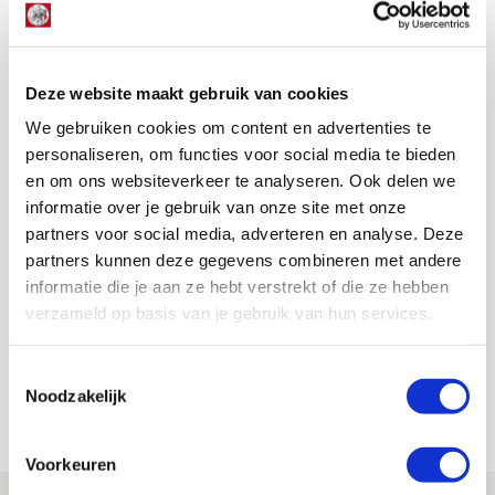
Blind viert feest met Zuid
De Ajacieden bleken in de slotfase toch nog in staat een
tandje bij te schakelen. Invaller en debutant Noa Lang
stond daarbij amper in het veld toen hij vanaf de
Deze website maakt gebruik van cookies
linkervleugel met een bekeken voorzet bij de tweede paal
We gebruiken cookies om content en advertenties te
het hoofd van de geheel vrijstaande Daley Blind vond. Zijn
personaliseren, om functies voor social media te bieden
kopbal belandde met een stuit achter Boer tot grote
ontlading van Blind en alles en iedereen met een Ajaxhart
en om ons websiteverkeer te analyseren. Ook delen we
in de Johan Cruijff Arena.
informatie over je gebruik van onze site met onze
partners voor social media, adverteren en analyse. Deze
Sander Zeldenrijk
partners kunnen deze gegevens combineren met andere
Bekijk alle berichten van Sander
informatie die je aan ze hebt verstrekt of die ze hebben
Zeldenrijk
verzameld op basis van je gebruik van hun services.
Toestemmingsselectie
Noodzakelijk
Net binnen //
Voorkeuren