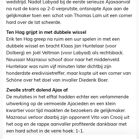
wedstrijd. Nadat Labyad bij de eerste serieuze Ajaxaanval
na rust de kans op 2-0 verprutste, ontsnapte Ajax aan de
gelijkmaker toen een schot van Thomas Lam uit een corner
hard over de lat scheerde.
Ten Hag grijpt in met dubbele wissel
Erik ten Hag greep na ruim een uur spelen in met een
dubbele wissel en bracht Klaas Jan Huntelaar (voor
Dolberg) en Joël Veltman (voor Labyad) als rechtsback.
Noussair Mazraoui schoof door naar het middenveld.
Huntelaar was ruim vijf minuten later dichtbij zijn
honderdste eredivisietreffer, maar kopte uit een corner van
Schöne over het doel van invaller Diederik Boer.
Zwolle straft dolend Ajax af
De mutaties in het elftal hadden echter een verlammende
uitwerking op de vermoeide Ajacieden en een klein
kwartier voor tijd maakten de bezoekers de gelijkmaker.
Mazraoui verloor daarbij zijn opponent Vito van Crooij uit
het oog en de rappe aanvaller profiteerde dankbaar met
een hard schot in de verre hoek: 1-1.