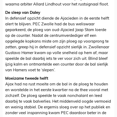
waarna arbiter Allard Lindhout voor het rustsignaal floot.
De sleep van Daley
In defensief opzicht diende de Ajacieden in de eerste helft
alert te blijven. PEC Zwolle had de bus weliswaar
geparkeerd, de ploeg van oud-Ajacied Jaap Stam loerde
op de counter. Nadat de centrumverdediger elf een
opgelegde kopkans miste om zijn ploeg op voorsprong te
zetten, greep hij in defensief opzicht sierlijk in. Zwollenaar
Gustavo Hamer kwam op volle snelheid op hem af, maar
speelde de bal daarbij iets te ver voor zich uit. Blind bleef
ijzig kalm en ontmantelde een counter door de bal sierlijk
van Hamers voet te ‘slepen’.
Moeizame tweede helft
Ajax had na rust moeite om de bal in de ploeg te houden
en worstelde in het eerste kwartier na de thee vooral met
zichzelf. De ploeg speelde te vaak nonchalant en leed
daarbij te vaak balverlies. Het middenveld oogde vermoeid
en weinig stabiel. De ergernis sloeg over op het publiek en
zonder veel inspanning kwam PEC daardoor beter in de