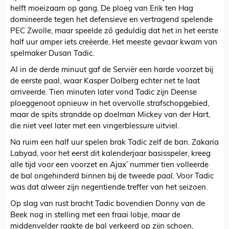
helft moeizaam op gang. De ploeg van Erik ten Hag
domineerde tegen het defensieve en vertragend spelende
PEC Zwolle, maar speelde zó geduldig dat het in het eerste
half uur amper iets creëerde. Het meeste gevaar kwam van
spelmaker Dusan Tadic.
Al in de derde minuut gaf de Serviër een harde voorzet bij
de eerste paal, waar Kasper Dolberg echter net te laat
arriveerde. Tien minuten later vond Tadic zijn Deense
ploeggenoot opnieuw in het overvolle strafschopgebied,
maar de spits strandde op doelman Mickey van der Hart,
die niet veel later met een vingerblessure uitviel.
Na ruim een half uur spelen brak Tadic zelf de ban. Zakaria
Labyad, voor het eerst dit kalenderjaar basisspeler, kreeg
alle tijd voor een voorzet en Ajax’ nummer tien volleerde
de bal ongehinderd binnen bij de tweede paal. Voor Tadic
was dat alweer zijn negentiende treffer van het seizoen.
Op slag van rust bracht Tadic bovendien Donny van de
Beek nog in stelling met een fraai lobje, maar de
middenvelder raakte de bal verkeerd op zijn schoen,