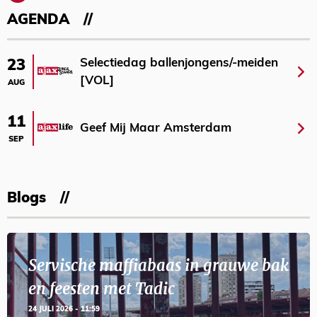
AGENDA
Selectiedag ballenjongens/-meiden
23
[VOL]
AUG
11
Geef Mij Maar Amsterdam
SEP
Blogs
Servische maffiabaas in grauwe bak
en feesten met Tadic
24 JULI 2026 - 11:59