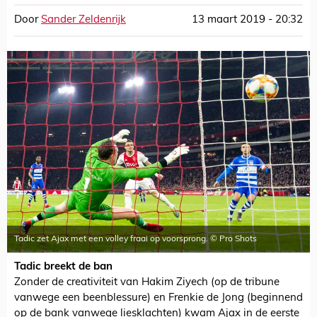
Door
Sander Zeldenrijk
13 maart 2019 - 20:32
Tadic zet Ajax met een volley fraai op voorsprong. © Pro Shots
Tadic breekt de ban
Zonder de creativiteit van Hakim Ziyech (op de tribune
vanwege een beenblessure) en Frenkie de Jong (beginnend
op de bank vanwege liesklachten) kwam Ajax in de eerste