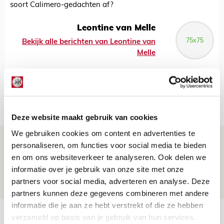
soort Calimero-gedachten af?
Leontine van Melle
Bekijk alle berichten van Leontine van
Melle
Net binnen //
Deze website maakt gebruik van cookies
We gebruiken cookies om content en advertenties te
Brandt: ‘Ajax en Cruijff bleven door
personaliseren, om functies voor social media te bieden
mijn hoofd spoken’
en om ons websiteverkeer te analyseren. Ook delen we
informatie over je gebruik van onze site met onze
07 AUGUSTUS 2026 - 20:02
partners voor social media, adverteren en analyse. Deze
NIEUWS
partners kunnen deze gegevens combineren met andere
informatie die je aan ze hebt verstrekt of die ze hebben
Míchel geeft blessure-update en
verzameld op basis van je gebruik van hun services.