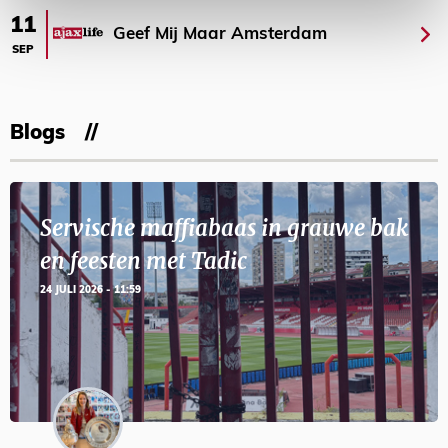
11
Geef Mij Maar Amsterdam
SEP
Blogs
Servische maffiabaas in grauwe bak
en feesten met Tadic
24 JULI 2026 - 11:59