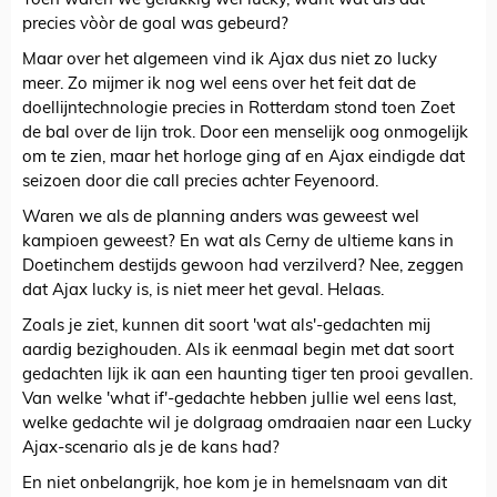
Toen waren we gelukkig wel lucky, want wat als dat
precies vòòr de goal was gebeurd?
Maar over het algemeen vind ik Ajax dus niet zo lucky
meer. Zo mijmer ik nog wel eens over het feit dat de
doellijntechnologie precies in Rotterdam stond toen Zoet
de bal over de lijn trok. Door een menselijk oog onmogelijk
om te zien, maar het horloge ging af en Ajax eindigde dat
seizoen door die call precies achter Feyenoord.
Waren we als de planning anders was geweest wel
kampioen geweest? En wat als Cerny de ultieme kans in
Doetinchem destijds gewoon had verzilverd? Nee, zeggen
dat Ajax lucky is, is niet meer het geval. Helaas.
Zoals je ziet, kunnen dit soort 'wat als'-gedachten mij
aardig bezighouden. Als ik eenmaal begin met dat soort
gedachten lijk ik aan een haunting tiger ten prooi gevallen.
Van welke 'what if'-gedachte hebben jullie wel eens last,
welke gedachte wil je dolgraag omdraaien naar een Lucky
Ajax-scenario als je de kans had?
En niet onbelangrijk, hoe kom je in hemelsnaam van dit