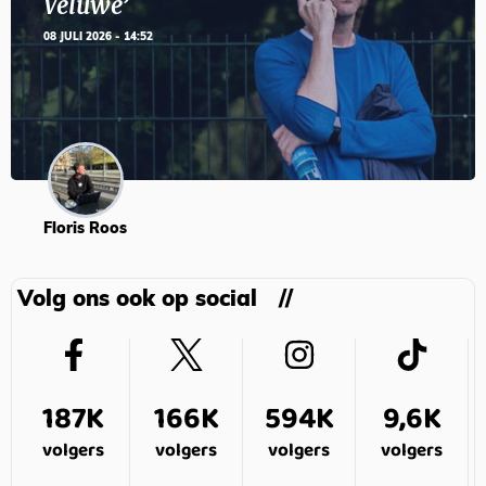
Veluwe’
08 JULI 2026 - 14:52
Floris Roos
Volg ons ook op social
187K
166K
594K
9,6K
volgers
volgers
volgers
volgers