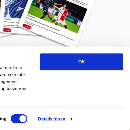
OK
Meld je aan voor de nieuwsbrief
al media te
an onze site
 gegevens
 op basis van
ing
Details tonen
© 2026 ajaxlife.nl –
Powered by TRES