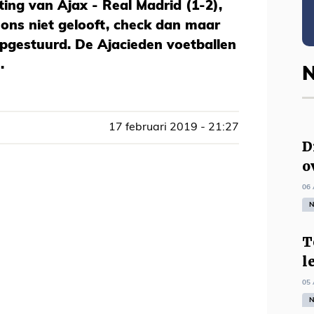
ing van Ajax - Real Madrid (1-2),
 ons niet gelooft, check dan maar
pgestuurd. De Ajacieden voetballen
.
N
17 februari 2019 - 21:27
D
o
06 
N
T
l
05 
N