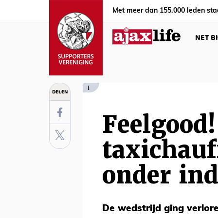
Met meer dan 155.000 leden sta
NET B
[
DELEN
Feelgood!
taxichauf
onder in
De wedstrijd ging verlor