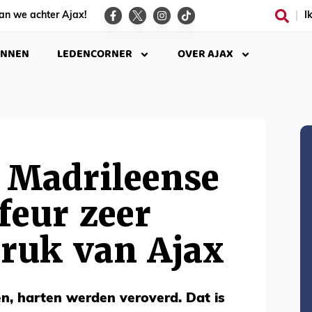
an we achter Ajax!
I
INNEN
LEDENCORNER
OVER AJAX
 Madrileense
feur zeer
druk van Ajax
en, harten werden veroverd. Dat is