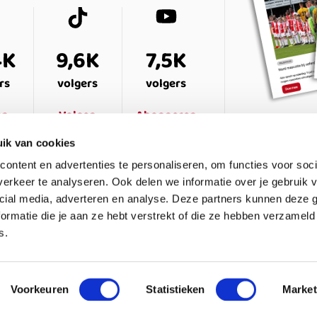
4K
9,6K
7,5K
rs
volgers
volgers
en
Volgen
Abonneren
ik van cookies
ontent en advertenties te personaliseren, om functies voor soci
erkeer te analyseren. Ook delen we informatie over je gebruik v
cial media, adverteren en analyse. Deze partners kunnen deze
ormatie die je aan ze hebt verstrekt of die ze hebben verzameld
s.
ESTELDE VRAGEN
CONTACT
LEDENPANEL
Voorkeuren
Statistieken
Market
waarden