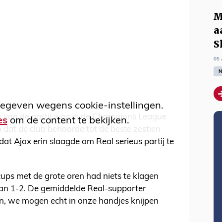
M
a
S
05 
N
egeven wegens cookie-instellingen.
jax van de partij was in de Champions League
es
om de content te bekijken.
n dat de club behoorde tot de beste zestien
dat Ajax erin slaagde om Real serieus partij te
cups met de grote oren had niets te klagen
 van 1-2. De gemiddelde Real-supporter
en, we mogen echt in onze handjes knijpen