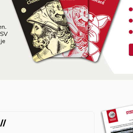
en.
 SV
je