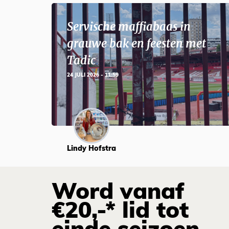
Servische maffiabaas in
grauwe bak en feesten met
Tadic
24 JULI 2026 - 11:59
Lindy Hofstra
Word vanaf
€20,-* lid tot