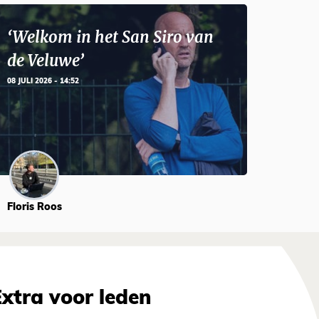
‘Welkom in het San Siro van
de Veluwe’
08 JULI 2026 - 14:52
Floris Roos
Extra voor leden