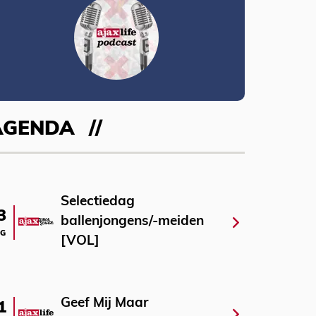
AGENDA
Selectiedag
3
ballenjongens/-meiden
G
[VOL]
Geef Mij Maar
1