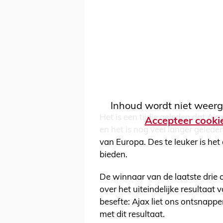
Inhoud wordt niet weerg
Het is een tijdje geleden dat A
Accepteer cooki
en het is nog veel langer gelede
van Europa. Des te leuker is het 
bieden.
De winnaar van de laatste drie 
over het uiteindelijke resultaat
besefte: Ajax liet ons ontsnapp
met dit resultaat.