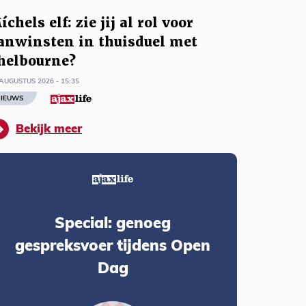
íchels elf: zie jij al rol voor
anwinsten in thuisduel met
helbourne?
AUGUSTUS 2026 - 15:35
IEUWS
Bekijk meer
Special: genoeg
gespreksvoer tijdens Open
Dag