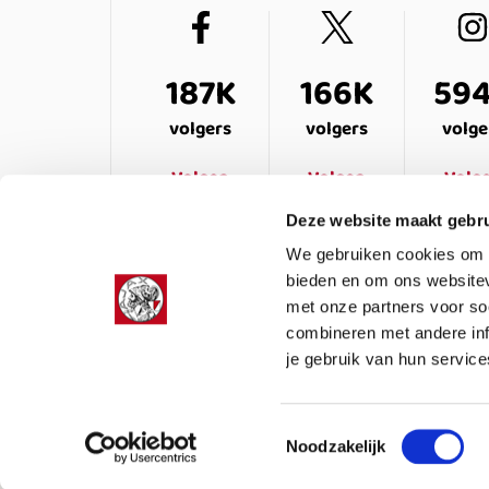
187K
166K
59
volgers
volgers
volge
Volgen
Volgen
Volg
Deze website maakt gebru
We gebruiken cookies om c
bieden en om ons websitev
met onze partners voor so
combineren met andere inf
je gebruik van hun service
LEDENSERVICE
OVER ONS
VEELG
Toestemmingsselectie
Noodzakelijk
Colofon
Privacy
Cookies
Algemene voor