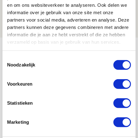
Drie dingen die je moet weten over
en om ons websiteverkeer te analyseren. Ook delen we
Ajax - Shelbourne
informatie over je gebruik van onze site met onze
partners voor social media, adverteren en analyse. Deze
06 AUGUSTUS 2026 - 09:33
partners kunnen deze gegevens combineren met andere
NIEUWS
informatie die je aan ze hebt verstrekt of die ze hebben
verzameld op basis van je gebruik van hun services.
Bekijk meer
AGENDA
Toestemmingsselectie
Noodzakelijk
Selectiedag ballenjongens/-meiden
23
[VOL]
Voorkeuren
AUG
11
Statistieken
Geef Mij Maar Amsterdam
SEP
Marketing
Blogs