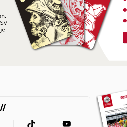
en.
 SV
je