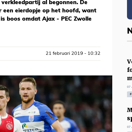
 verkleedpartij al begonnen. De
r een eierdopje op het hoofd, want
V is boos omdat Ajax - PEC Zwolle
N
21 februari 2019 - 10:32
V
f
m
07 
F
M
s
07 