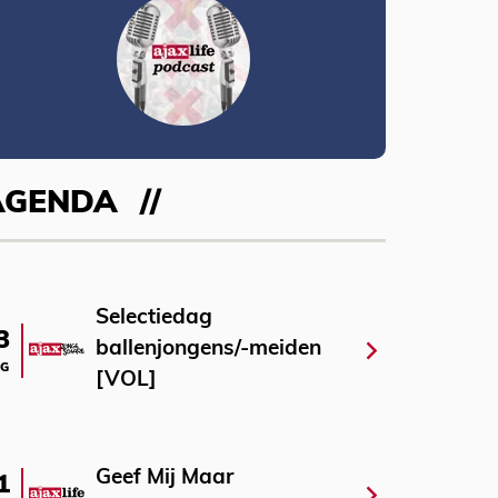
AGENDA
Selectiedag
3
ballenjongens/-meiden
G
[VOL]
Geef Mij Maar
1