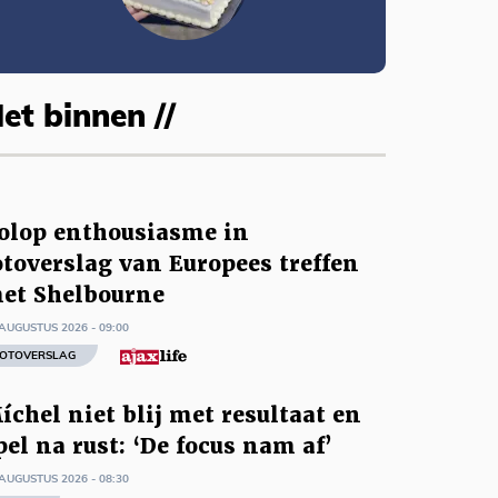
et binnen //
olop enthousiasme in
otoverslag van Europees treffen
et Shelbourne
AUGUSTUS 2026 - 09:00
OTOVERSLAG
íchel niet blij met resultaat en
pel na rust: ‘De focus nam af’
AUGUSTUS 2026 - 08:30