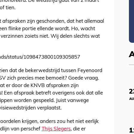
gehonoreerd. De wedstrijd gaat van 2 maart
f tien.
t afspraken zijn geschonden, dat het allemaal
een flinke portie ellende wordt. Ho, wacht
 verzinnen zoiets niet. Wij delen slechts wat
rands/status/1098473800109305857
gezien dat de bekerwedstrijd tussen Feyenoord
SV zich precies mee bemoeit? Goede vraag.
at er door de KNVB afspraken zijn
2
! Een afspraak betreft overigens ook dat alle
AU
stippen worden gespeeld. Juist vanwege
isiewedstrijden verplaatst.
ordelen krijgen, anders zou het niet eerlijk
jdlijn van perschef
Thijs Slegers
, die er
1