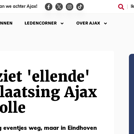
an we achter Ajax!
I
INNEN
LEDENCORNER
OVER AJAX
iet 'ellende'
laatsing Ajax
olle
g eventjes weg, maar in Eindhoven