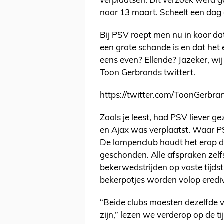
verplaatsen. Dit verzoek werd 
naar 13 maart. Scheelt een dag o
Bij PSV roept men nu in koor da
een grote schande is en dat het 
eens even? Ellende? Jazeker, wij
Toon Gerbrands twittert.
https://twitter.com/ToonGerb
Zoals je leest, had PSV liever 
en Ajax was verplaatst. Waar P
De lampenclub houdt het erop d
geschonden. Alle afspraken zelfs
bekerwedstrijden op vaste tijd
bekerpotjes worden volop erediv
“Beide clubs moesten dezelfde vo
zijn,” lezen we verderop op de ti