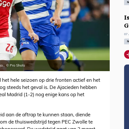
N
I
G
07 
N
a... © Pro Shots
 het hele seizoen op drie fronten actief en het
nog steeds het geval is. De Ajacieden hebben
al Madrid (1-2) nog enige kans op het
id aan de aftrap te kunnen staan, diende
 om de thuiswedstrijd tegen PEC Zwolle te