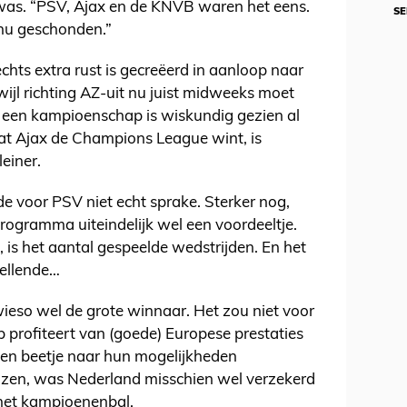
s. “PSV, Ajax en de KNVB waren het eens.
SE
nu geschonden.”
echts extra rust is gecreëerd in aanloop naar
wijl richting AZ-uit nu juist midweeks moet
een kampioenschap is wiskundig gezien al
at Ajax de Champions League wint, is
einer.
de voor PSV niet echt sprake. Sterker nog,
programma uiteindelijk wel een voordeeltje.
 is het aantal gespeelde wedstrijden. En het
 ellende…
wieso wel de grote winnaar. Het zou niet voor
ub profiteert van (goede) Europese prestaties
een beetje naar hun mogelijkheden
nzen, was Nederland misschien wel verzekerd
 het kampioenenbal.