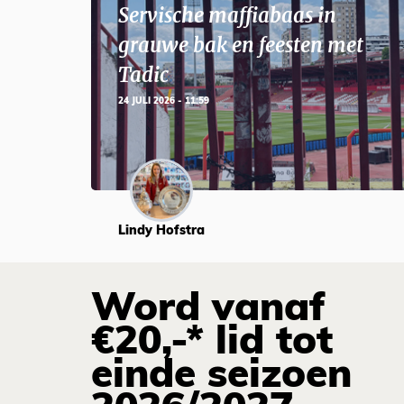
Servische maffiabaas in
grauwe bak en feesten met
Tadic
24 JULI 2026 - 11:59
Lindy Hofstra
Word vanaf
€20,-* lid tot
einde seizoen