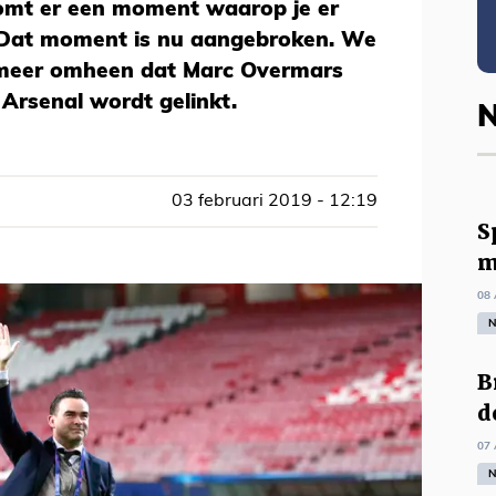
omt er een moment waarop je er
 Dat moment is nu aangebroken. We
 meer omheen dat Marc Overmars
 Arsenal wordt gelinkt.
N
03 februari 2019 - 12:19
S
m
08 
N
B
d
07 
N