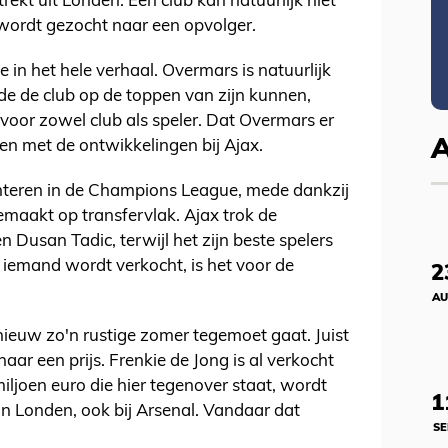
rekt uit Londen. Een club kan natuurlijk niet
wordt gezocht naar een opvolger.
in het hele verhaal. Overmars is natuurlijk
nde de club op de toppen van zijn kunnen,
 voor zowel club als speler. Dat Overmars er
en met de ontwikkelingen bij Ajax.
interen in de Champions League, mede dankzij
emaakt op transfervlak. Ajax trok de
Dusan Tadic, terwijl het zijn beste spelers
 iemand wordt verkocht, is het voor de
2
AU
pnieuw zo'n rustige zomer tegemoet gaat. Juist
ar een prijs. Frenkie de Jong is al verkocht
ljoen euro die hier tegenover staat, wordt
1
n Londen, ook bij Arsenal. Vandaar dat
SE