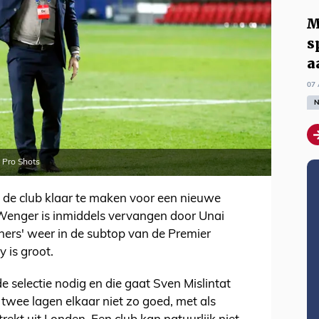
M
s
a
07 
N
 Pro Shots
m de club klaar te maken voor een nieuwe
Wenger is inmiddels vervangen door Unai
ers' weer in de subtop van de Premier
 is groot.
 selectie nodig en die gaat Sven Mislintat
 twee lagen elkaar niet zo goed, met als