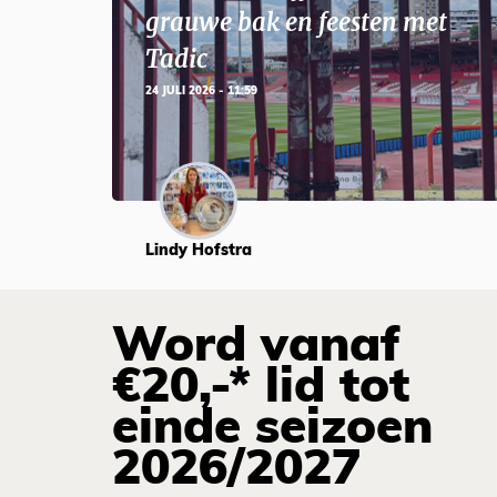
grauwe bak en feesten met
Tadic
24 JULI 2026 - 11:59
Lindy Hofstra
Word vanaf
€20,-* lid tot
einde seizoen
2026/2027