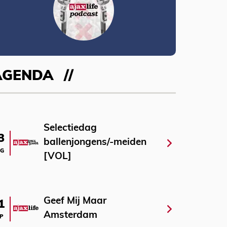
AGENDA
Selectiedag
3
ballenjongens/-meiden
G
[VOL]
Geef Mij Maar
1
Amsterdam
P