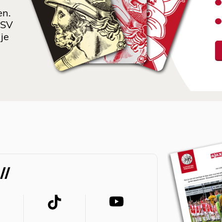
en.
 SV
je