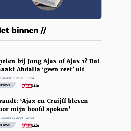
et binnen //
pelen bij Jong Ajax of Ajax 1? Dat
aakt Abdalla ‘geen reet’ uit
AUGUSTUS 2026 - 10:04
IEUWS
randt: ‘Ajax en Cruijff bleven
oor mijn hoofd spoken’
AUGUSTUS 2026 - 20:02
IEUWS