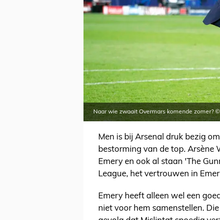
Naar wie zwaait Overmars komende zomer? ©
Men is bij Arsenal druk bezig o
bestorming van de top. Arsène 
Emery en ook al staan 'The Gunn
League, het vertrouwen in Emery
Emery heeft alleen wel een goede
niet voor hem samenstellen. Die