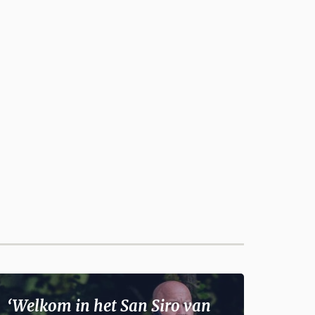
‘Welkom in het San Siro van