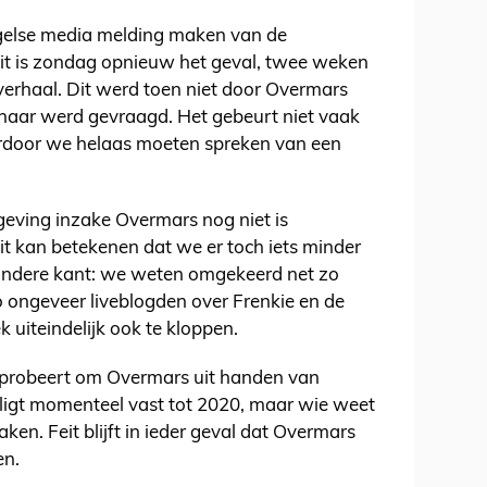
Engelse media melding maken van de
Dit is zondag opnieuw het geval, twee weken
 verhaal. Dit werd toen niet door Overmars
t naar werd gevraagd. Het gebeurt niet vaak
aardoor we helaas moeten spreken van een
tgeving inzake Overmars nog niet is
t kan betekenen dat we er toch iets minder
andere kant: we weten omgekeerd net zo
 ongeveer liveblogden over Frenkie en de
k uiteindelijk ook te kloppen.
x probeert om Overmars uit handen van
 ligt momenteel vast tot 2020, maar wie weet
ken. Feit blijft in ieder geval dat Overmars
en.