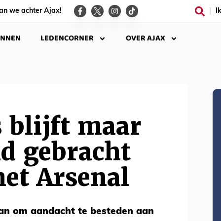
an we achter Ajax!
I
INNEN
LEDENCORNER
OVER AJAX
blijft maar
nd gebracht
et Arsenal
van om aandacht te besteden aan