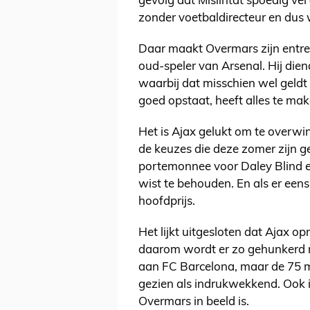
gevolg dat Mislintat spoedig vert
zonder voetbaldirecteur en dus 
Daar maakt Overmars zijn entree 
oud-speler van Arsenal. Hij die
waarbij dat misschien wel geldt
goed opstaat, heeft alles te mak
Het is Ajax gelukt om te overw
de keuzes die deze zomer zijn g
portemonnee voor Daley Blind en 
wist te behouden. En als er eens
hoofdprijs.
Het lijkt uitgesloten dat Ajax o
daarom wordt er zo gehunkerd na
aan FC Barcelona, maar de 75 mi
gezien als indrukwekkend. Ook i
Overmars in beeld is.