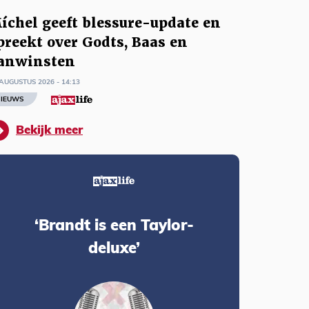
íchel geeft blessure-update en
preekt over Godts, Baas en
anwinsten
AUGUSTUS 2026 - 14:13
IEUWS
Bekijk meer
‘Brandt is een Taylor-
deluxe’