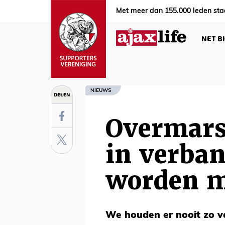
Met meer dan 155.000 leden sta
NET B
NIEUWS
DELEN
Overmars 
in verba
worden m
We houden er nooit zo 