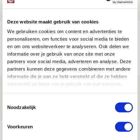
05 AUGUSTUS 2026 - 20:00
NIEUWS
Deze website maakt gebruik van cookies
Míchels elf: zie jij al rol voor
We gebruiken cookies om content en advertenties te
personaliseren, om functies voor social media te bieden
aanwinsten in thuisduel met
en om ons websiteverkeer te analyseren. Ook delen we
Shelbourne?
informatie over je gebruik van onze site met onze
05 AUGUSTUS 2026 - 15:35
partners voor social media, adverteren en analyse. Deze
NIEUWS
partners kunnen deze gegevens combineren met andere
informatie die je aan ze hebt verstrekt of die ze hebben
verzameld op basis van je gebruik van hun services.
Laatste Kaarten Actie Ajax - sc
Heerenveen [UITVERKOCHT]
Toestemmingsselectie
05 AUGUSTUS 2026 - 15:00
Noodzakelijk
NIEUWS
Voorkeuren
Bekijk meer
AGENDA