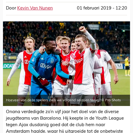
Door
Kevin Van Nunen
01 februari 2019 - 12:20
Hoeveel van deze spelers zien we volgend seizoen terug? © Pro Shots
Onana verdedigde zo’n vijf jaar het doel van de diverse
jeugdteams van Barcelona. Hij keepte in de Youth League
tegen Ajax dusdanig goed dat de club hem naar
Amsterdam haalde, waar hij uitgroeide tot de onbetwiste