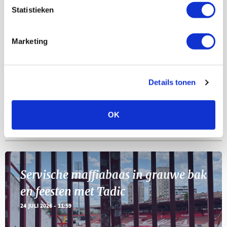
Statistieken
Selectiedag ballenjongens/-meiden
23
Marketing
[VOL]
AUG
11
Geef Mij Maar Amsterdam
Details tonen
SEP
OK
Blogs
Servische maffiabaas in grauwe bak
en feesten met Tadic
24 JULI 2026 - 11:59