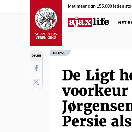
Met meer dan 155.000 leden sta
NET B
NIEUWS
DELEN
De Ligt h
voorkeur
Jørgensen
Persie al