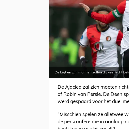
De Ligt en zijn mannen zullen dit keer echt b
De Ajacied zal zich moeten rich
of Robin van Persie. De Deen sp
werd gespaard voor het duel me
“Misschien spelen ze alletwee we
de persconferentie in aanloop na