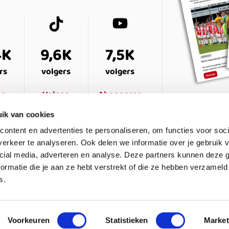
4K
9,6K
7,5K
rs
volgers
volgers
en
Volgen
Abonneren
ik van cookies
ontent en advertenties te personaliseren, om functies voor soci
erkeer te analyseren. Ook delen we informatie over je gebruik v
cial media, adverteren en analyse. Deze partners kunnen deze
ormatie die je aan ze hebt verstrekt of die ze hebben verzameld
s.
ESTELDE VRAGEN
CONTACT
LEDENPANEL
Voorkeuren
Statistieken
Market
waarden