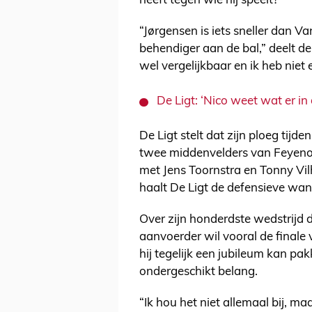
heeft tegen wie hij speelt?
“Jørgensen is iets sneller dan Va
behendiger aan de bal,” deelt de
wel vergelijkbaar en ik heb niet 
De Ligt: ‘Nico weet wat er in
De Ligt stelt dat zijn ploeg tij
twee middenvelders van Feyeno
met Jens Toornstra en Tonny Vil
haalt De Ligt de defensieve wan
Over zijn honderdste wedstrijd d
aanvoerder wil vooral de finale
hij tegelijk een jubileum kan 
ondergeschikt belang.
“Ik hou het niet allemaal bij, m