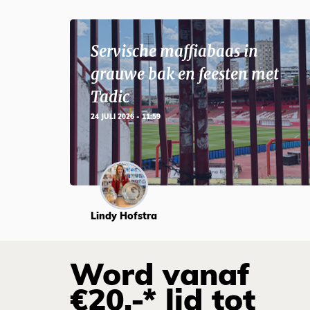
Servische maffiabaas in
grauwe bak en feesten met
Tadic
24 JULI 2026 - 11:59
Lindy Hofstra
Word vanaf
€20,-* lid tot