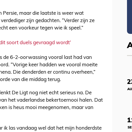
n Persie, maar die laatste is weer wat
 verdediger zijn gedachten. “Verder zijn ze
echt een voorkeur tegen wie ik speel.”
 dit soort duels gevraagd wordt’
dens de 6-2-oorwassing vooral last had van
ord. “Vorige keer hadden we vooral moeite
hena. Die denderden er continu overheen,”
orde van die middag terug.
2
AU
enkt De Ligt nog niet echt serieus na. De
 van het vaderlandse bekertoernooi halen. Dat
pakken is heus mooi meegenomen, maar van
1
aar ik las vandaag wel dat het mijn honderdste
SE