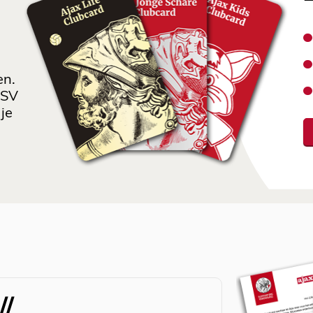
en.
 SV
je