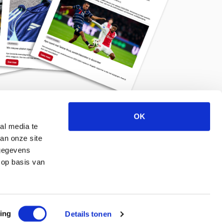
OK
Meld je aan voor de nieuwsbrief
al media te
an onze site
 gegevens
 op basis van
ing
Details tonen
© 2026 ajaxlife.nl –
Powered by TRES