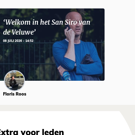
‘Welkom in het San Siro van
de Veluwe’
08 JULI 2026 - 14:52
Floris Roos
Extra voor leden