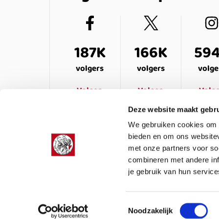
187K
166K
59
volgers
volgers
volge
Volgen
Volgen
Volg
Deze website maakt gebru
We gebruiken cookies om c
bieden en om ons websitev
met onze partners voor so
combineren met andere inf
je gebruik van hun service
LEDENSERVICE
OVER ONS
VEELG
Toestemmingsselectie
Noodzakelijk
Colofon
Privacy
Cookies
Algemene voor