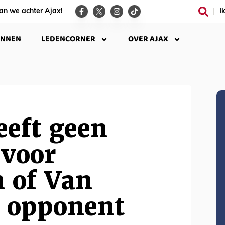
an we achter Ajax!
I
INNEN
LEDENCORNER
OVER AJAX
eeft geen
 voor
 of Van
s opponent