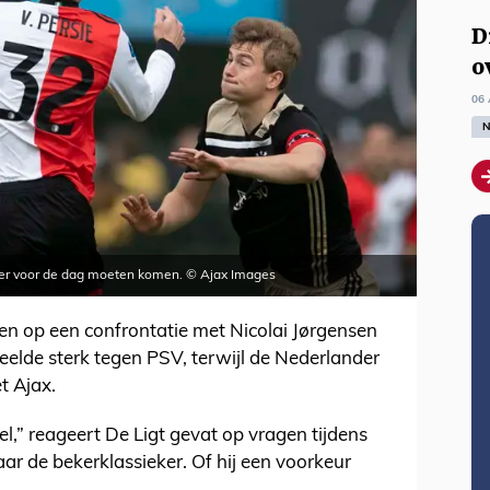
D
o
06 
N
eter voor de dag moeten komen. © Ajax Images
ten op een confrontatie met Nicolai Jørgensen
eelde sterk tegen PSV, terwijl de Nederlander
t Ajax.
l,” reageert De Ligt gevat op vragen tijdens
ar de bekerklassieker. Of hij een voorkeur