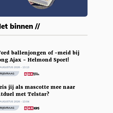
et binnen //
ord ballenjongen of -meid bij
ong Ajax - Helmond Sport!
AUGUSTUS 2026 - 13:13
RIJSVRAAG
eis jij als mascotte mee naar
itduel met Telstar?
AUGUSTUS 2026 - 13:04
RIJSVRAAG