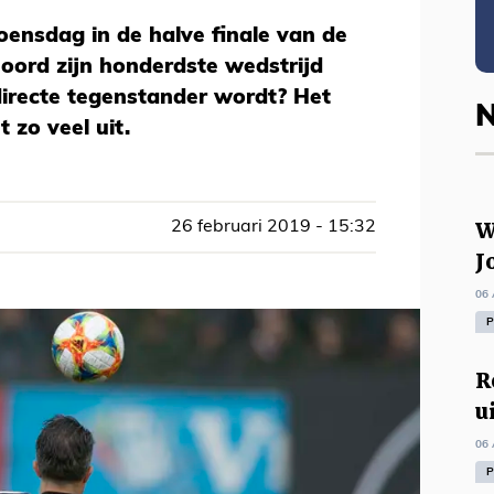
woensdag in de halve finale van de
ord zijn honderdste wedstrijd
directe tegenstander wordt? Het
N
 zo veel uit.
W
26 februari 2019 - 15:32
J
06 
P
R
u
06 
P