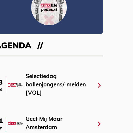
AGENDA
Selectiedag
3
ballenjongens/-meiden
G
[VOL]
Geef Mij Maar
1
Amsterdam
P