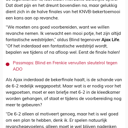
Dat doet pijn en het dreunt bovendien na, maar gelukkig
dient zich in de halve finales van het KNVB-bekertoernooi
een kans aan op revanche.
“We moeten ons goed voorbereiden, want we willen
revanche nemen. Ik verwacht een mooi potje, het zijn altijd
fantastische wedstrijden,” aldus Blind tegenover
Ajax Life
.
“Of het inderdaad een fantastische wedstrijd wordt,
bepalen we tijdens of na afloop wel. Eerst de finale halen!
Passmaps: Blind en Frenkie vervullen sleutelrol tegen
ADO
Als Ajax inderdaad de bekerfinale haalt, is de schande van
de 6-2 redelijk weggepoetst. Maar wat is er nodig voor het
wegpoetsen, moet er een briefje met 6-2 in de kleedkamer
worden gehangen, of staat er tijdens de voorbereiding nog
meer te gebeuren?
“De 6-2 alleen al motiveert genoeg, maar het is wel goed
om een plan te hebben, denk ik. Er spelen natuurlijk
revanchegevoelens, alleen moet je wel blijven nadenken