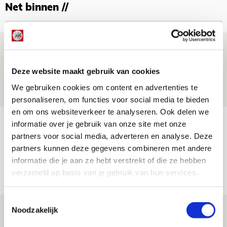
Net binnen //
Ter Stegen over uitdagingen en
leidersrol bij Ajax
Deze website maakt gebruik van cookies
05 AUGUSTUS 2026 - 20:00
We gebruiken cookies om content en advertenties te
NIEUWS
personaliseren, om functies voor social media te bieden
en om ons websiteverkeer te analyseren. Ook delen we
Míchels elf: zie jij al rol voor
informatie over je gebruik van onze site met onze
aanwinsten in thuisduel met
partners voor social media, adverteren en analyse. Deze
partners kunnen deze gegevens combineren met andere
Shelbourne?
informatie die je aan ze hebt verstrekt of die ze hebben
05 AUGUSTUS 2026 - 15:35
verzameld op basis van je gebruik van hun services.
NIEUWS
Toestemmingsselectie
Laatste Kaarten Actie Ajax - sc
Noodzakelijk
Heerenveen [UITVERKOCHT]