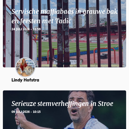
Servische maffiabaas in grauwe bak
en feesten met Tadic
24 JULI 2026 - 11:59
Lindy Hofstra
Serieuze stemverheffingen in Stroe
09 JULI 2026 - 10:15