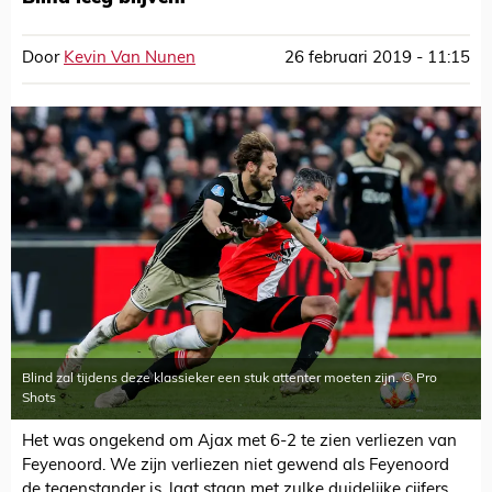
Door
Kevin Van Nunen
26 februari 2019 - 11:15
Blind zal tijdens deze klassieker een stuk attenter moeten zijn. © Pro
Shots
Het was ongekend om Ajax met 6-2 te zien verliezen van
Feyenoord. We zijn verliezen niet gewend als Feyenoord
de tegenstander is, laat staan met zulke duidelijke cijfers.