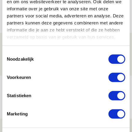
en om ons websiteverkeer te analyseren. Ook delen we
informatie over je gebruik van onze site met onze
partners voor social media, adverteren en analyse. Deze
Net binnen //
partners kunnen deze gegevens combineren met andere
informatie die je aan ze hebt verstrekt of die ze hebben
verzameld op basis van je gebruik van hun services.
Drie dingen die je moet weten over PEC
Zwolle - Ajax
Toestemmingsselectie
Noodzakelijk
08 AUGUSTUS 2026 - 12:32
NIEUWS
Voorkeuren
Míchels elf: met welke formatie begin
jij aan nieuw eredivisieseizoen?
Statistieken
08 AUGUSTUS 2026 - 11:34
NIEUWS
Marketing
Spelen bij Jong Ajax of Ajax 1? Dat