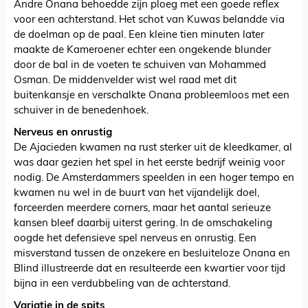
Andre Onana behoedde zijn ploeg met een goede reflex
voor een achterstand. Het schot van Kuwas belandde via
de doelman op de paal. Een kleine tien minuten later
maakte de Kameroener echter een ongekende blunder
door de bal in de voeten te schuiven van Mohammed
Osman. De middenvelder wist wel raad met dit
buitenkansje en verschalkte Onana probleemloos met een
schuiver in de benedenhoek.
Nerveus en onrustig
De Ajacieden kwamen na rust sterker uit de kleedkamer, al
was daar gezien het spel in het eerste bedrijf weinig voor
nodig. De Amsterdammers speelden in een hoger tempo en
kwamen nu wel in de buurt van het vijandelijk doel,
forceerden meerdere corners, maar het aantal serieuze
kansen bleef daarbij uiterst gering. In de omschakeling
oogde het defensieve spel nerveus en onrustig. Een
misverstand tussen de onzekere en besluiteloze Onana en
Blind illustreerde dat en resulteerde een kwartier voor tijd
bijna in een verdubbeling van de achterstand.
Variatie in de spits