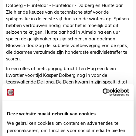
Dolberg - Huntelaar - Huntelaar - Dolberg en Huntelaar.
Zie hier de keuzes van de technische staf voor de
spitspositie in de eerste vijf duels na de winterstop. Spitsen
hebben vertrouwen nodig, maar het is moeilijk dat dit
seizoen te krijgen. Huntelaar had in Almelo na een uur
spelen de gelijkmaker op zijn schoen, maar doelman
Blaswich doorzag de subtiele voetbeweging van de spits,
die daarmee verzuimde zijn honderdste eredivisietreffer te
scoren.
In een alles of niets poging bracht Ten Hag een klein
kwartier voor tijd Kasper Dolberg nog in voor de
tegenvallende De Jong. De Deen kwam in zijn speeltijd tot
een doelpoging, maar ook hij wist de bal niet in het net te
krijgen.
Sander Zeldenrijk
Deze website maakt gebruik van cookies
Bekijk alle berichten van Sander
We gebruiken cookies om content en advertenties te
Zeldenrijk
personaliseren, om functies voor social media te bieden