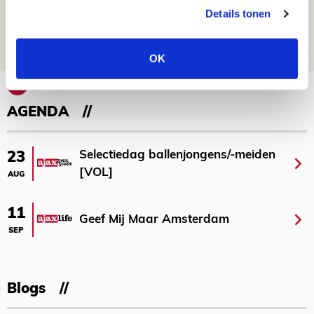
maakt Abdalla ‘geen reet’ uit
Details tonen
08 AUGUSTUS 2026 - 10:04
NIEUWS
OK
Bekijk meer
AGENDA
Selectiedag ballenjongens/-meiden
23
[VOL]
AUG
11
Geef Mij Maar Amsterdam
SEP
Blogs