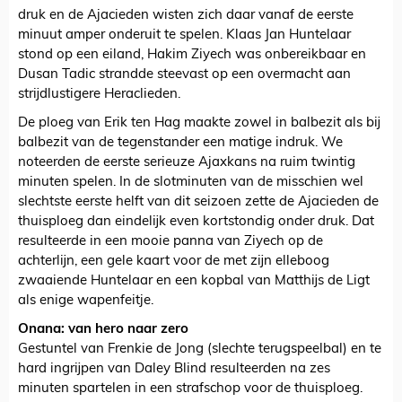
druk en de Ajacieden wisten zich daar vanaf de eerste
minuut amper onderuit te spelen. Klaas Jan Huntelaar
stond op een eiland, Hakim Ziyech was onbereikbaar en
Dusan Tadic strandde steevast op een overmacht aan
strijdlustigere Heraclieden.
De ploeg van Erik ten Hag maakte zowel in balbezit als bij
balbezit van de tegenstander een matige indruk. We
noteerden de eerste serieuze Ajaxkans na ruim twintig
minuten spelen. In de slotminuten van de misschien wel
slechtste eerste helft van dit seizoen zette de Ajacieden de
thuisploeg dan eindelijk even kortstondig onder druk. Dat
resulteerde in een mooie panna van Ziyech op de
achterlijn, een gele kaart voor de met zijn elleboog
zwaaiende Huntelaar en een kopbal van Matthijs de Ligt
als enige wapenfeitje.
Onana: van hero naar zero
Gestuntel van Frenkie de Jong (slechte terugspeelbal) en te
hard ingrijpen van Daley Blind resulteerden na zes
minuten spartelen in een strafschop voor de thuisploeg.