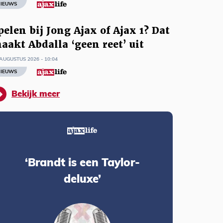
IEUWS
pelen bij Jong Ajax of Ajax 1? Dat
aakt Abdalla ‘geen reet’ uit
AUGUSTUS 2026 - 10:04
IEUWS
Bekijk meer
‘Brandt is een Taylor-
deluxe’