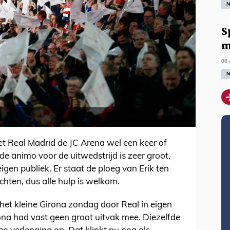
N
S
m
08 
N
t Real Madrid de JC Arena wel een keer of
e animo voor de uitwedstrijd is zeer groot,
igen publiek. Er staat de ploeg van Erik ten
hten, dus alle hulp is welkom.
 het kleine Girona zondag door Real in eigen
rona had vast geen groot uitvak mee. Diezelfde