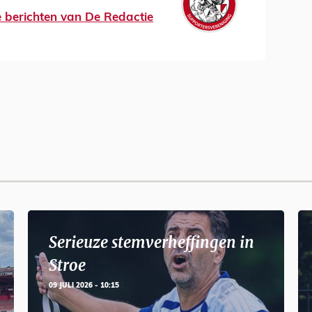
le berichten van De Redactie
Serieuze stemverheffingen in
Stroe
09 JULI 2026 - 10:15