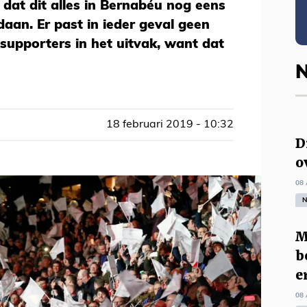
at dit alles in Bernabéu nog eens
aan. Er past in ieder geval geen
 supporters in het uitvak, want dat
N
18 februari 2019 - 10:32
D
o
08 
N
M
b
e
08 