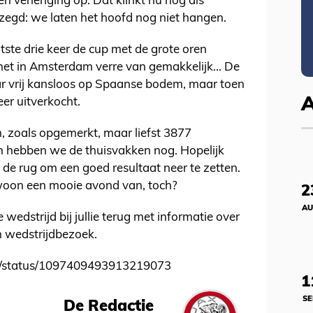
en verlenging op. Dat klinkt nu nog als
egd: we laten het hoofd nog niet hangen.
tste drie keer de cup met de grote oren
het in Amsterdam verre van gemakkelijk... De
r vrij kansloos op Spaanse bodem, maar toen
eer uitverkocht.
en, zoals opgemerkt, maar liefst 3877
an hebben we de thuisvakken nog. Hopelijk
n de rug om een goed resultaat neer te zetten.
oon een mooie avond van, toch?
2
AU
edstrijd bij jullie terug met informatie over
n wedstrijdbezoek.
re/status/1097409493913219073
1
SE
De Redactie