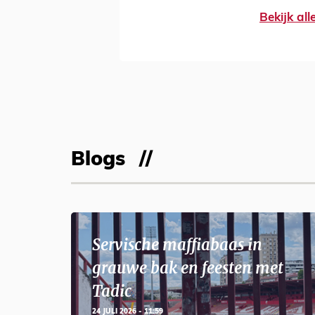
Bekijk al
Blogs
Servische maffiabaas in
grauwe bak en feesten met
Tadic
24 JULI 2026 - 11:59