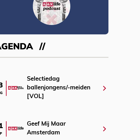
AGENDA
Selectiedag
3
ballenjongens/-meiden
G
[VOL]
Geef Mij Maar
1
Amsterdam
P