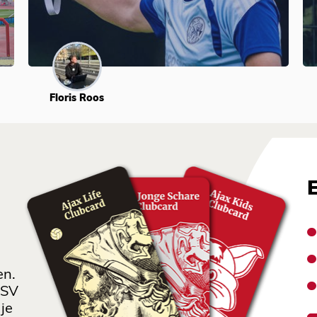
Floris Roos
en.
 SV
je