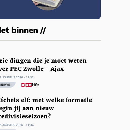
et binnen //
rie dingen die je moet weten
ver PEC Zwolle - Ajax
AUGUSTUS 2026 - 12:32
IEUWS
íchels elf: met welke formatie
egin jij aan nieuw
redivisieseizoen?
AUGUSTUS 2026 - 11:34