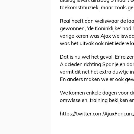
uitslag levert dinsdag 5 maart e
toekomstmuziek, maar zoals gez
Real heeft dan weliswaar de laa
gewonnen, ‘de Koninklijke’ had 
vorige keren was Ajax weliswaa
was het uitvak ook niet iedere k
Dat is nu wel het geval. Er reiz
Ajacieden richting Spanje en d
vormt dit net het extra duwtje i
En anders maken we er ook gew
We komen enkele dagen voor de w
omwisselen, training bekijken e
https://twitter.com/AjaxFanca