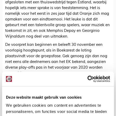
afgesloten met een thuiswedstrijd tegen Estland, waarbij
hopelijk iets meer sprake is van feeststemming. Het is
namelijk voor het eerst in zes jaar tijd dat Oranje zich mag
opmaken voor een eindtoernooi. Het leuke is dat dit
gebeurt met een talentvolle groep spelers, waar muziek en
toekomst in zit, en ook Memphis Depay en Georginio
Wijnaldum nog deel van uitmaken.
De voorpret kan beginnen en beleeft 30 november een
voorlopig hoogtepunt, als in Boekarest de loting
plaatsvindt voor de groepsfase. Gek genoeg zijn dan nog
niet eens alle deelnemers aan het EK bekend, aangezien
diverse play-offs pas in het voorjaar van 2020 worden
gespeeld.
https://twitter.com/OnsOranje/status/1195823688962183168
De Redactie
Deze website maakt gebruik van cookies
Bekijk alle berichten van De Redactie
We gebruiken cookies om content en advertenties te
personaliseren, om functies voor social media te bieden