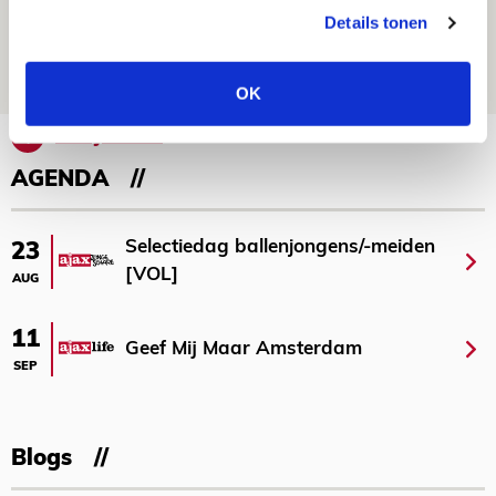
de Johan Cruijff Arena?
Details tonen
07 AUGUSTUS 2026 - 00:36
NIEUWS
OK
Bekijk meer
AGENDA
Selectiedag ballenjongens/-meiden
23
[VOL]
AUG
11
Geef Mij Maar Amsterdam
SEP
Blogs