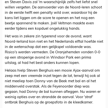
en Steven Davis zal 'm waarschijnlijk zelfs het liefst snel
willen vergeten. De aanvoerder van de Noord-Ieren schoot
in de eerste helft een penalty wild over, waardoor hij de
kans liet liggen om de score te openen en het nog een
beetje spannend te maken. Joël Veltman maakte even
eerder tijdens een kopduel ongelukkig hands.
Het was in zekere zin typerend voor de avond, want
Noord-Ierland kon niet en het Nederlands elftal hoefde niet
in de wetenschap dat een gelijkspel voldoende was.
Risico's werden vermeden. De Oranjehemden vonden 0-0
op een stroperige avond in Windsor Park een prima
uitslag, al had het best anders kunnen lopen.
Helaas hielp Steven Berghuis een mooie Ajax-aanval om
zeep met een vreemde inzet tegen de lat, terwijl hij ook al
niet meeliep toen Donny van de Beek met bal en al het
middenveld overstak. Als de Feyenoorder diep was
gegaan, had Donny de bal kunnen afleggen. Nu waren er
weinig opties over en strandde de aanval. Voor 'straf'
ontbrak Berghuis op de groepsfoto in de kleedkamer.