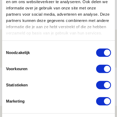
en om ons websiteverkeer te analyseren. Ook delen we
informatie over je gebruik van onze site met onze
partners voor social media, adverteren en analyse. Deze
Net binnen //
partners kunnen deze gegevens combineren met andere
informatie die je aan ze hebt verstrekt of die ze hebben
verzameld op basis van je gebruik van hun services.
Volop enthousiasme in fotoverslag van
Europees treffen met Shelbourne
Toestemmingsselectie
Noodzakelijk
07 AUGUSTUS 2026 - 09:00
FOTOVERSLAG
Voorkeuren
Míchel niet blij met resultaat en spel
na rust: ‘De focus nam af’
Statistieken
07 AUGUSTUS 2026 - 08:30
NIEUWS
Marketing
Is dit de laatste wallpaper van Godts in