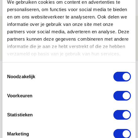
We gebruiken cookies om content en advertenties te
NIEUWS
personaliseren, om functies voor social media te bieden
en om ons websiteverkeer te analyseren. Ook delen we
informatie over je gebruik van onze site met onze
Brandt: ‘Ajax en Cruijff bleven door
partners voor social media, adverteren en analyse. Deze
mijn hoofd spoken’
partners kunnen deze gegevens combineren met andere
07 AUGUSTUS 2026 - 20:02
informatie die je aan ze hebt verstrekt of die ze hebben
NIEUWS
verzameld op basis van je gebruik van hun services.
Bekijk meer
Toestemmingsselectie
Noodzakelijk
AGENDA
Voorkeuren
Selectiedag ballenjongens/-meiden
23
[VOL]
AUG
Statistieken
11
Geef Mij Maar Amsterdam
SEP
Marketing