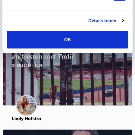
Blogs
Details tonen
OK
Servische maffiabaas in grauwe bak
en feesten met Tadic
24 JULI 2026 - 11:59
Lindy Hofstra