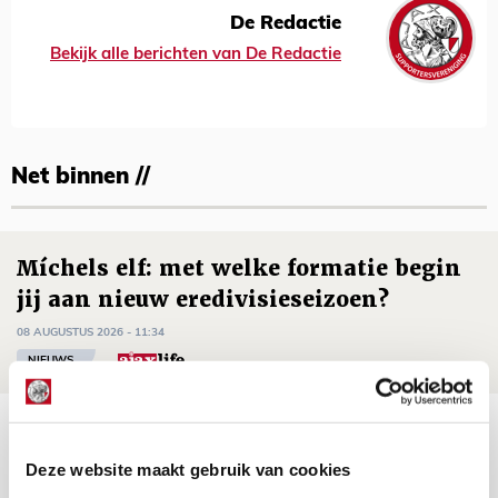
De Redactie
Bekijk alle berichten van De Redactie
Net binnen //
Míchels elf: met welke formatie begin
jij aan nieuw eredivisieseizoen?
08 AUGUSTUS 2026 - 11:34
NIEUWS
Spelen bij Jong Ajax of Ajax 1? Dat
maakt Abdalla ‘geen reet’ uit
Deze website maakt gebruik van cookies
08 AUGUSTUS 2026 - 10:04