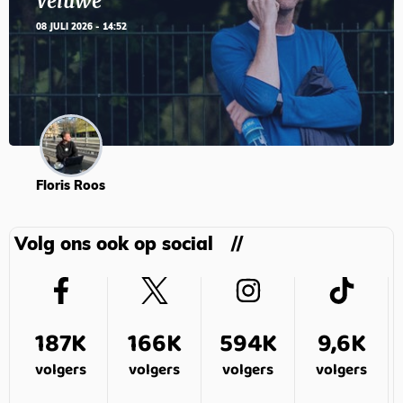
Veluwe’
08 JULI 2026 - 14:52
Floris Roos
Volg ons ook op social
187K
166K
594K
9,6K
volgers
volgers
volgers
volgers