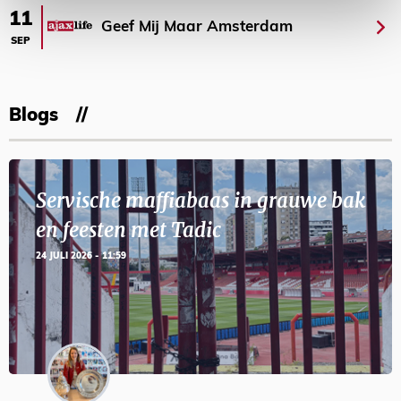
11
Geef Mij Maar Amsterdam
SEP
Blogs
Servische maffiabaas in grauwe bak
en feesten met Tadic
24 JULI 2026 - 11:59