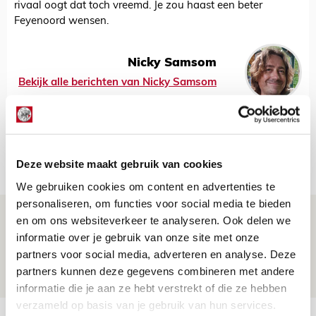
rivaal oogt dat toch vreemd. Je zou haast een beter
Feyenoord wensen.
Nicky Samsom
Bekijk alle berichten van Nicky Samsom
Net binnen //
Deze website maakt gebruik van cookies
We gebruiken cookies om content en advertenties te
personaliseren, om functies voor social media te bieden
Drie dingen die je moet weten over PEC
en om ons websiteverkeer te analyseren. Ook delen we
Zwolle - Ajax
informatie over je gebruik van onze site met onze
partners voor social media, adverteren en analyse. Deze
08 AUGUSTUS 2026 - 12:32
partners kunnen deze gegevens combineren met andere
NIEUWS
informatie die je aan ze hebt verstrekt of die ze hebben
verzameld op basis van je gebruik van hun services.