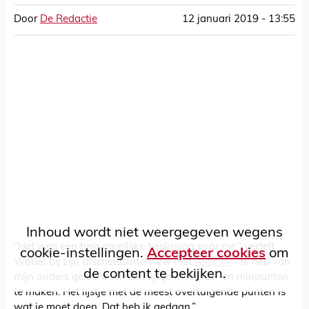
Door
De Redactie
12 januari 2019 - 13:55
Inhoud wordt niet weergegeven wegens
“Het was een hele moeilijke beslissing voor me,” vertelt
cookie-instellingen.
Accepteer cookies
om
Wöber bij zijn afscheidsinterview met
Ajax TV
. “Ik heb van
de content te bekijken.
mijn ouders geleerd om een lijstje met plus- en minpunten
te maken. Het lijstje met de meest overtuigende punten is
wat je moet doen. Dat heb ik gedaan.”