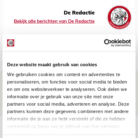
De Redactie
Bekijk alle berichten van De Redactie
Net binnen //
Deze website maakt gebruik van cookies
We gebruiken cookies om content en advertenties te
Míchel niet blij met resultaat en spel
personaliseren, om functies voor social media te bieden
na rust: ‘De focus nam af’
en om ons websiteverkeer te analyseren. Ook delen we
informatie over je gebruik van onze site met onze
07 AUGUSTUS 2026 - 08:30
partners voor social media, adverteren en analyse. Deze
NIEUWS
partners kunnen deze gegevens combineren met andere
informatie die je aan ze hebt verstrekt of die ze hebben
Is dit de laatste wallpaper van Godts in
verzameld op basis van je gebruik van hun services.
de Johan Cruijff Arena?