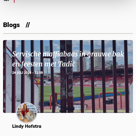
SEP
Blogs
Servische maffiabaas in grauwe bak
en feesten met Tadic
24 JULI 2026 - 11:59
Lindy Hofstra