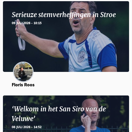
Serieuze stemverheffingen in Stroe
09 JULI 2026 - 10:15
Floris Roos
‘Welkom in het San Siro van de
Veluwe’
08 JULI 2026 - 14:52