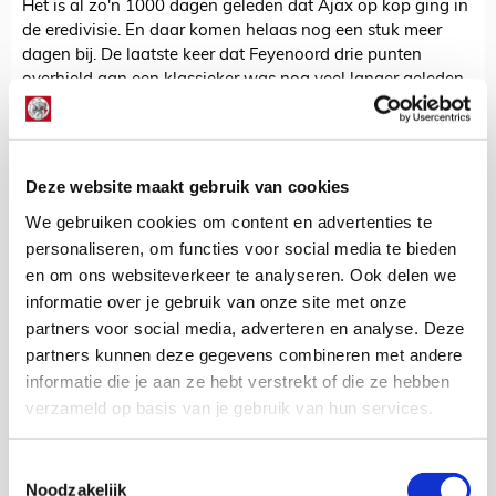
Het is al zo'n 1000 dagen geleden dat Ajax op kop ging in
de eredivisie. En daar komen helaas nog een stuk meer
dagen bij. De laatste keer dat Feyenoord drie punten
overhield aan een klassieker was nog veel langer geleden.
Er zijn in de tussentijd maar liefst 13 klassiekers gespeeld
waarin Ajax aan de goede kant van de score bleef. Helaas
zat dat er dit keer niet in.
Deze website maakt gebruik van cookies
Voor het eerst sinds 29 januari 2012, inderdaad de dag
van de hattrick van John Guidetti, won Feyenoord een
We gebruiken cookies om content en advertenties te
klassieker. Dit moment had niet op een slechter tijdstip
personaliseren, om functies voor social media te bieden
kunnen komen: de achterstand van Ajax op PSV groeide
en om ons websiteverkeer te analyseren. Ook delen we
naar vijf punten. Overigens was de situatie in 2012
informatie over je gebruik van onze site met onze
eveneens bepaald niet rooskleurig. Maar toen stonden de
partners voor social media, adverteren en analyse. Deze
Ajacieden aan het einde van het seizoen met de schaal. Je
partners kunnen deze gegevens combineren met andere
kunt het je nu bijna niet voorstellen...
informatie die je aan ze hebt verstrekt of die ze hebben
verzameld op basis van je gebruik van hun services.
Kevin Van Nunen
Bekijk alle berichten van Kevin Van
Nunen
Toestemmingsselectie
Noodzakelijk