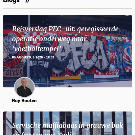
Blogs
Reisverslag PEC-uit: geregisseerde
operatie onderweg naar
‘voetbaltempel’
09 AUGUSTUS 2026 - 18:53
Roy Bouten
Servische maffiabaas in grauwe bak