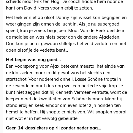
scheids maar Erik ten Hag. De coach haalde hem naar de
kant om David Neres voorin erbij te zetten.
Het leek er niet op alsof Donny zijn wissel kon begrijpen en
weer gingen zijn armen de lucht in. Als je nu supergoed
speelt, kun je zoiets begrijpen. Maar Van de Beek deelde in
de malaise en was niets beter dan de andere Ajacieden.
Dan kun je beter gewoon stilletjes het veld verlaten en niet
doen alsof je de vedette bent...
Het begin was nog goed...
Een voorsprong voor Ajax betekent meestal het einde van
de klassieker, maar in dit geval was het slechts een
startschot. Voor naderend onheil. Lasse Schöne trapte in
de zevende minuut dus nog wel een perfecte vrije trap. Je
kunt niet zeggen dat hij Kenneth Vermeer verraste, want de
keeper moet de kwaliteiten van Schöne kennen. Maar hij
stond erbij en keek ernaar om even later zijn handen ten
hemel te heffen. Hij snapte er niets van. Wij snapten vooral
niet wat er in het vervolg gebeurde.
Geen 14 klassiekers op rij zonder nederlaag...