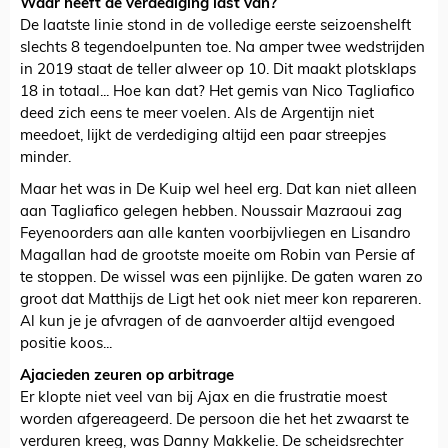
Waar heeft de verdediging last van?
De laatste linie stond in de volledige eerste seizoenshelft
slechts 8 tegendoelpunten toe. Na amper twee wedstrijden
in 2019 staat de teller alweer op 10. Dit maakt plotsklaps
18 in totaal... Hoe kan dat? Het gemis van Nico Tagliafico
deed zich eens te meer voelen. Als de Argentijn niet
meedoet, lijkt de verdediging altijd een paar streepjes
minder.
Maar het was in De Kuip wel heel erg. Dat kan niet alleen
aan Tagliafico gelegen hebben. Noussair Mazraoui zag
Feyenoorders aan alle kanten voorbijvliegen en Lisandro
Magallan had de grootste moeite om Robin van Persie af
te stoppen. De wissel was een pijnlijke. De gaten waren zo
groot dat Matthijs de Ligt het ook niet meer kon repareren.
Al kun je je afvragen of de aanvoerder altijd evengoed
positie koos...
Ajacieden zeuren op arbitrage
Er klopte niet veel van bij Ajax en die frustratie moest
worden afgereageerd. De persoon die het het zwaarst te
verduren kreeg, was Danny Makkelie. De scheidsrechter