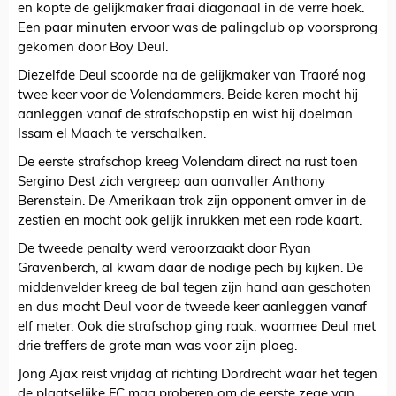
en kopte de gelijkmaker fraai diagonaal in de verre hoek.
Een paar minuten ervoor was de palingclub op voorsprong
gekomen door Boy Deul.
Diezelfde Deul scoorde na de gelijkmaker van Traoré nog
twee keer voor de Volendammers. Beide keren mocht hij
aanleggen vanaf de strafschopstip en wist hij doelman
Issam el Maach te verschalken.
De eerste strafschop kreeg Volendam direct na rust toen
Sergino Dest zich vergreep aan aanvaller Anthony
Berenstein. De Amerikaan trok zijn opponent omver in de
zestien en mocht ook gelijk inrukken met een rode kaart.
De tweede penalty werd veroorzaakt door Ryan
Gravenberch, al kwam daar de nodige pech bij kijken. De
middenvelder kreeg de bal tegen zijn hand aan geschoten
en dus mocht Deul voor de tweede keer aanleggen vanaf
elf meter. Ook die strafschop ging raak, waarmee Deul met
drie treffers de grote man was voor zijn ploeg.
Jong Ajax reist vrijdag af richting Dordrecht waar het tegen
de plaatselijke FC mag proberen om de eerste zege van