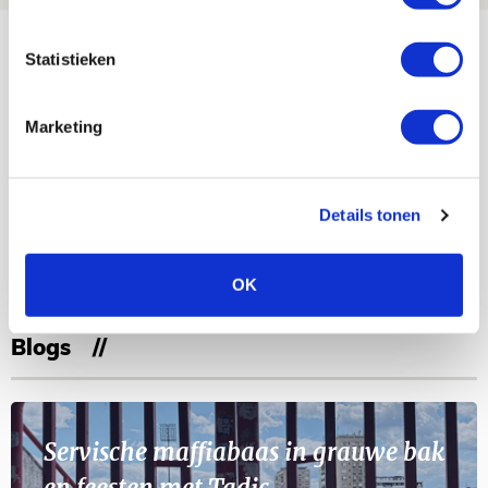
Bekijk meer
Statistieken
AGENDA
Marketing
Selectiedag ballenjongens/-meiden
23
[VOL]
AUG
Details tonen
11
Geef Mij Maar Amsterdam
SEP
OK
Blogs
Servische maffiabaas in grauwe bak