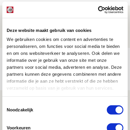
Word ballenjongen of -meid bij Jong
Ajax - Helmond Sport!
Deze website maakt gebruik van cookies
06 AUGUSTUS 2026 - 13:13
We gebruiken cookies om content en advertenties te
PRIJSVRAAG
personaliseren, om functies voor social media te bieden
en om ons websiteverkeer te analyseren. Ook delen we
Reis jij als mascotte mee naar uitduel
informatie over je gebruik van onze site met onze
met Telstar?
partners voor social media, adverteren en analyse. Deze
partners kunnen deze gegevens combineren met andere
06 AUGUSTUS 2026 - 13:04
informatie die je aan ze hebt verstrekt of die ze hebben
PRIJSVRAAG
verzameld op basis van je gebruik van hun services.
Drie dingen die je moet weten over
Toestemmingsselectie
Ajax - Shelbourne
Noodzakelijk
06 AUGUSTUS 2026 - 09:33
NIEUWS
Voorkeuren