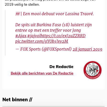
2019 veilig te stellen.
🆕 | Een mooi debuut voor Lassina Traoré.
De spits uit Burkina Faso (18) luistert zijn
entree op met een treffer voor Jong
#Ajax
.
#jajvol
https://t.co/exJ2uZZRRD
pic.twitter.com/gYOb1Jxy2M
— FOX Sports (@FOXSportsnl)
28 januari 2019
De Redactie
Bekijk alle berichten van De Redactie
Net binnen //