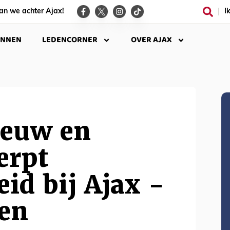
an we achter Ajax!
I
INNEN
LEDENCORNER
OVER AJAX
ieuw en
erpt
eid bij Ajax -
en