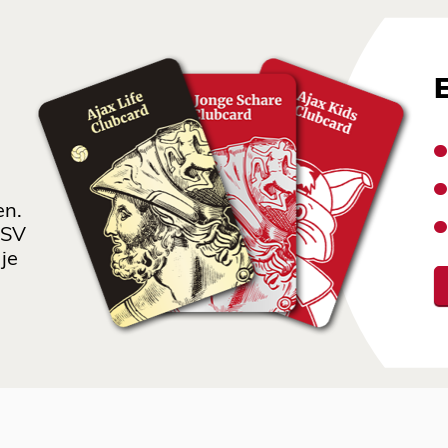
en.
 SV
je