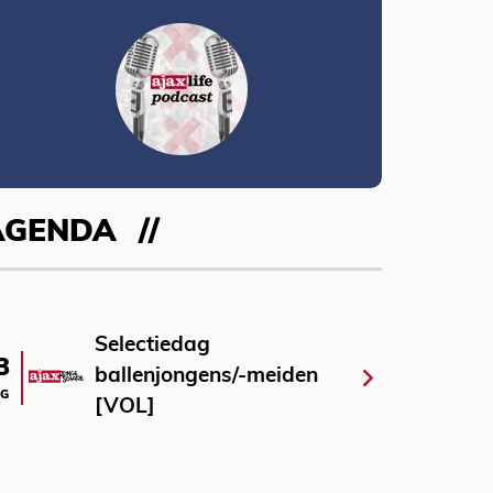
AGENDA
Selectiedag
3
ballenjongens/-meiden
G
[VOL]