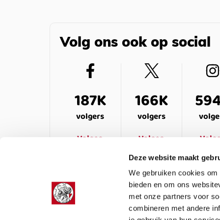
Volg ons ook op social
187K
166K
59
volgers
volgers
volge
Volgen
Volgen
Volg
Deze website maakt gebru
We gebruiken cookies om c
bieden en om ons websitev
met onze partners voor so
combineren met andere inf
je gebruik van hun service