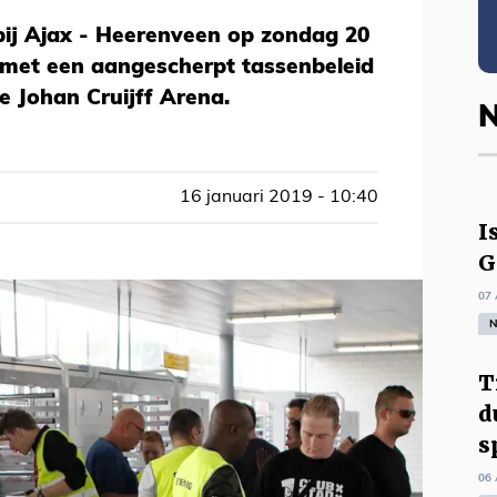
ij Ajax - Heerenveen op zondag 20
 met een aangescherpt tassenbeleid
e Johan Cruijff Arena.
N
16 januari 2019 - 10:40
I
G
07 
N
T
d
s
06 