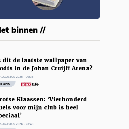
et binnen //
s dit de laatste wallpaper van
odts in de Johan Cruijff Arena?
AUGUSTUS 2026 - 00:36
IEUWS
rotse Klaassen: ‘Vierhonderd
uels voor mijn club is heel
peciaal’
AUGUSTUS 2026 - 23:43