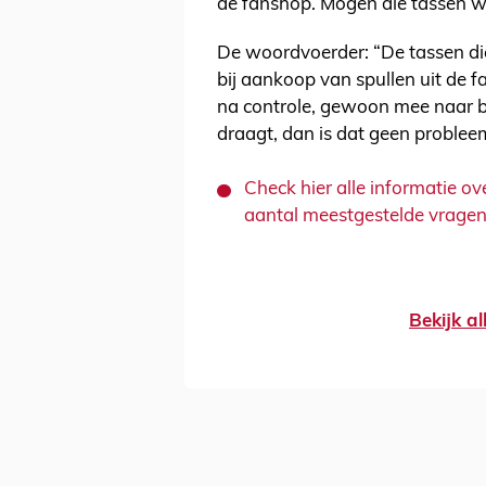
de fanshop. Mogen die tassen we
De woordvoerder: “De tassen d
bij aankoop van spullen uit de 
na controle, gewoon mee naar bin
draagt, dan is dat geen problee
Check hier alle informatie ov
aantal meestgestelde vrage
Bekijk al