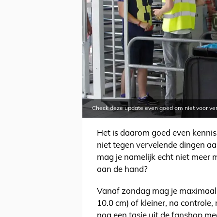
Check deze update even goed om niet voor ve
Het is daarom goed even kennis
niet tegen vervelende dingen aan
mag je namelijk echt niet meer 
aan de hand?
Vanaf zondag mag je maximaal é
10.0 cm) of kleiner, na controle
nog een tasje uit de fanshop m