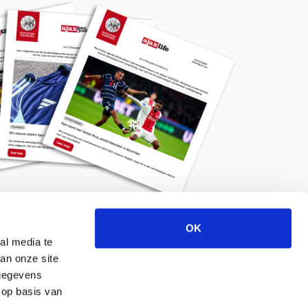
OK
Meld je aan voor de nieuwsbrief
al media te
an onze site
 gegevens
 op basis van