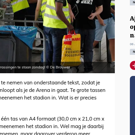
N
A
o
n
06 
N
rrassingen te staan zondag! © De Brouwer
 te nemen van onderstaande tekst, zodat je
loopt als je de Arena in gaat. Te grote tassen
meenemen het stadion in. Wat is er precies
én tas van A4 formaat (30,0 cm x 21,0 cm x
, meenemen het stadion in. Wel mag je daarbij
eenemen, maar daarover verderop meer.