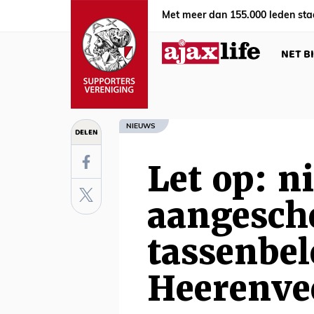
Met meer dan 155.000 leden sta
NET B
NIEUWS
DELEN
Let op: n
aangesch
tassenbel
Heerenve