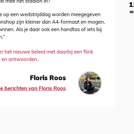
l mee het stadion in?
1
SE
ie op een wedstrijddag worden meegegeven
fanshop zijn kleiner dan A4-formaat en mogen,
nen. Als je daar ook een handtas of iets bij
m.”
er het nieuwe beleid met daarbij een flink
n en antwoorden.
Floris Roos
le berichten van Floris Roos