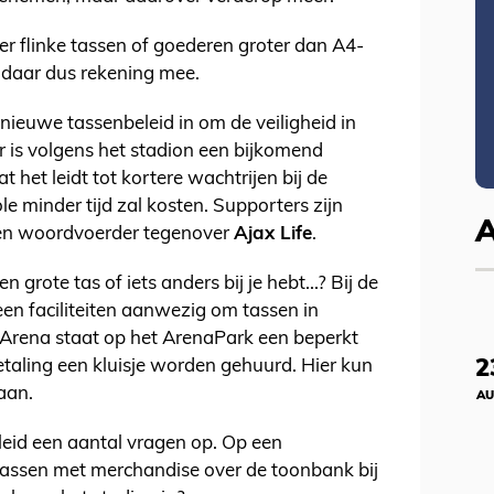
ger flinke tassen of goederen groter dan A4-
daar dus rekening mee.
 nieuwe tassenbeleid in om de veiligheid in
r is volgens het stadion een bijkomend
t het leidt tot kortere wachtrijen bij de
e minder tijd zal kosten. Supporters zijn
een woordvoerder tegenover
Ajax Life
.
n grote tas of iets anders bij je hebt...? Bij de
een faciliteiten aanwezig om tassen in
Arena staat op het ArenaPark een beperkt
2
etaling een kluisje worden gehuurd. Hier kun
laan.
AU
eid een aantal vragen op. Op een
tassen met merchandise over de toonbank bij