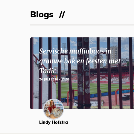
Blogs
Servische maffiabaas in
grauwe bak en feesten met
Tadic
24 JULI 2026 - 11:59
Lindy Hofstra