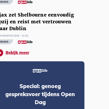
IEUWS
jax zet Shelbourne eenvoudig
pzij en reist met vertrouwen
aar Dublin
AUGUSTUS 2026 - 21:52
IEUWS
Bekijk meer
Special: genoeg
gespreksvoer tijdens Open
Dag