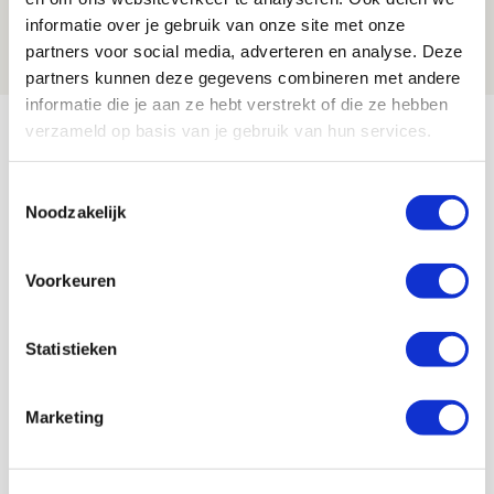
maakt Abdalla ‘geen reet’ uit
informatie over je gebruik van onze site met onze
08 AUGUSTUS 2026 - 10:04
partners voor social media, adverteren en analyse. Deze
NIEUWS
partners kunnen deze gegevens combineren met andere
informatie die je aan ze hebt verstrekt of die ze hebben
Bekijk meer
verzameld op basis van je gebruik van hun services.
AGENDA
Toestemmingsselectie
Noodzakelijk
Selectiedag ballenjongens/-meiden
23
[VOL]
AUG
Voorkeuren
11
Geef Mij Maar Amsterdam
Statistieken
SEP
Marketing
Blogs