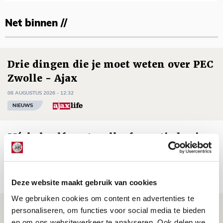
Net binnen //
Drie dingen die je moet weten over PEC
Zwolle - Ajax
08 AUGUSTUS 2026 - 12:32
NIEUWS
Míchels elf: met welke formatie begin
jij aan nieuw eredivisieseizoen?
08 AUGUSTUS 2026 - 11:34
NIEUWS
Deze website maakt gebruik van cookies
We gebruiken cookies om content en advertenties te
Spelen bij Jong Ajax of Ajax 1? Dat
personaliseren, om functies voor social media te bieden
en om ons websiteverkeer te analyseren. Ook delen we