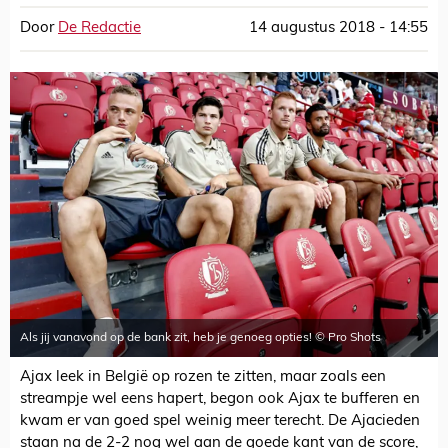
Door
De Redactie
14 augustus 2018 - 14:55
Als jij vanavond op de bank zit, heb je genoeg opties! © Pro Shots
Ajax leek in België op rozen te zitten, maar zoals een
streampje wel eens hapert, begon ook Ajax te bufferen en
kwam er van goed spel weinig meer terecht. De Ajacieden
staan na de 2-2 nog wel aan de goede kant van de score,