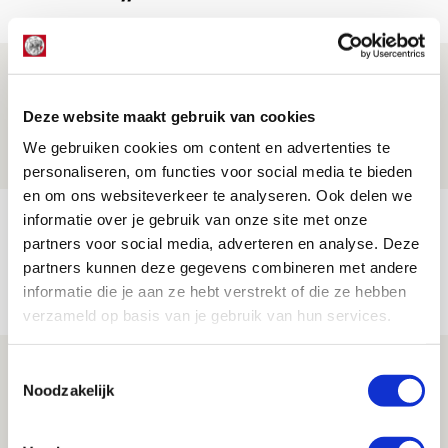
Drie dingen die je moet weten over PEC
Zwolle - Ajax
Deze website maakt gebruik van cookies
08 AUGUSTUS 2026 - 12:32
We gebruiken cookies om content en advertenties te
NIEUWS
personaliseren, om functies voor social media te bieden
en om ons websiteverkeer te analyseren. Ook delen we
Míchels elf: met welke formatie begin
informatie over je gebruik van onze site met onze
partners voor social media, adverteren en analyse. Deze
jij aan nieuw eredivisieseizoen?
partners kunnen deze gegevens combineren met andere
08 AUGUSTUS 2026 - 11:34
informatie die je aan ze hebt verstrekt of die ze hebben
NIEUWS
verzameld op basis van je gebruik van hun services.
Spelen bij Jong Ajax of Ajax 1? Dat
Toestemmingsselectie
Noodzakelijk
maakt Abdalla ‘geen reet’ uit
08 AUGUSTUS 2026 - 10:04