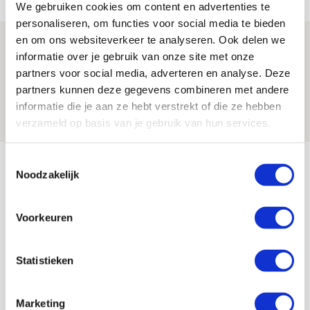
NIEUWS
We gebruiken cookies om content en advertenties te
personaliseren, om functies voor social media te bieden
en om ons websiteverkeer te analyseren. Ook delen we
Míchels elf: zie jij al rol voor
informatie over je gebruik van onze site met onze
aanwinsten in thuisduel met
partners voor social media, adverteren en analyse. Deze
Shelbourne?
partners kunnen deze gegevens combineren met andere
05 AUGUSTUS 2026 - 15:35
informatie die je aan ze hebt verstrekt of die ze hebben
verzameld op basis van je gebruik van hun services.
NIEUWS
Bekijk meer
Toestemmingsselectie
Noodzakelijk
AGENDA
Voorkeuren
Selectiedag ballenjongens/-meiden
23
[VOL]
AUG
Statistieken
11
Geef Mij Maar Amsterdam
SEP
Marketing