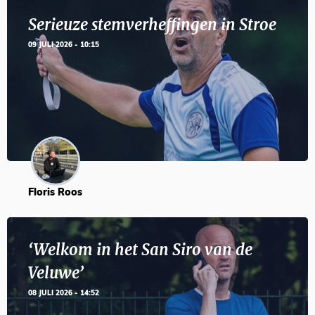
Serieuze stemverheffingen in Stroe
09 JULI 2026 - 10:15
Floris Roos
‘Welkom in het San Siro van de
Veluwe’
08 JULI 2026 - 14:52