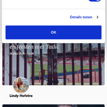
Blogs
Details tonen
OK
Servische maffiabaas in grauwe bak
en feesten met Tadic
24 JULI 2026 - 11:59
Lindy Hofstra