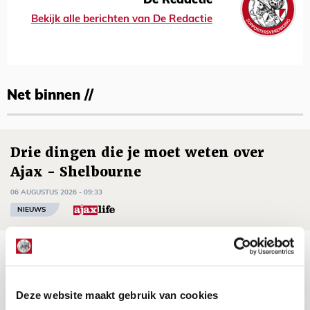
De Redactie
Bekijk alle berichten van De Redactie
Net binnen //
Drie dingen die je moet weten over
Ajax - Shelbourne
06 AUGUSTUS 2026 - 09:33
NIEUWS
Ter Stegen over uitdagingen en
leidersrol bij Ajax
Deze website maakt gebruik van cookies
05 AUGUSTUS 2026 - 20:00