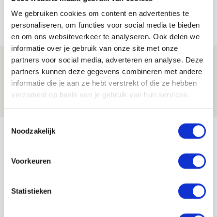
jij aan nieuw eredivisieseizoen?
We gebruiken cookies om content en advertenties te
08 AUGUSTUS 2026 - 11:34
personaliseren, om functies voor social media te bieden
NIEUWS
en om ons websiteverkeer te analyseren. Ook delen we
informatie over je gebruik van onze site met onze
partners voor social media, adverteren en analyse. Deze
Spelen bij Jong Ajax of Ajax 1? Dat
partners kunnen deze gegevens combineren met andere
maakt Abdalla ‘geen reet’ uit
informatie die je aan ze hebt verstrekt of die ze hebben
08 AUGUSTUS 2026 - 10:04
verzameld op basis van je gebruik van hun services.
NIEUWS
Toestemmingsselectie
Bekijk meer
Noodzakelijk
AGENDA
Voorkeuren
Selectiedag ballenjongens/-meiden
23
[VOL]
AUG
Statistieken
11