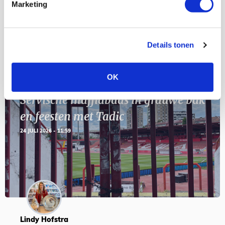
Geef Mij Maar Amsterdam
Marketing
SEP
Details tonen
Blogs
OK
Servische maffiabaas in grauwe bak
en feesten met Tadic
24 JULI 2026 - 11:59
Lindy Hofstra